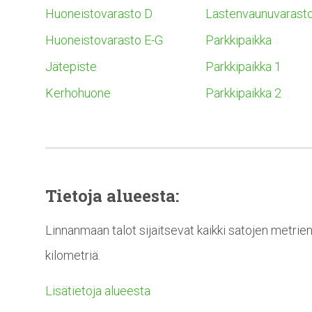
Huoneistovarasto D
Lastenvaunuvarast
Huoneistovarasto E-G
Parkkipaikka
Jätepiste
Parkkipaikka 1
Kerhohuone
Parkkipaikka 2
Tietoja alueesta:
Linnanmaan talot sijaitsevat kaikki satojen metrie
kilometriä.
Lisätietoja alueesta