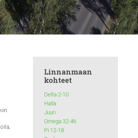
Linnanmaan
kohteet
Delta 2-10
Halla
iin.
Juuri
Omega 32-46
öitä,
Pi 12-18