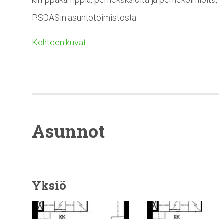
PSOASin asuntotoimistosta.
Kohteen kuvat
Asunnot
Yksiö