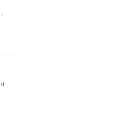
to
si