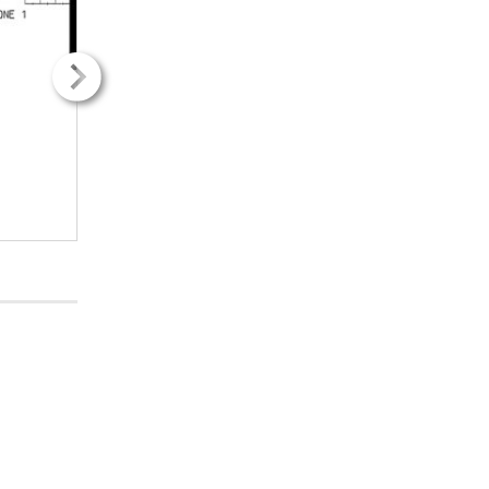
2
2
14.30m
14.30m
2H + k
2H + k
305.53€ / kk
305.53€ / kk
LISÄTIETOJA
LISÄTIETOJ