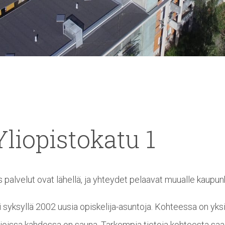
Yliopistokatu
1
 palvelut ovat lähellä, ja yhteydet pelaavat muualle kaupunk
 syksyllä 2002 uusia opiskelija-asuntoja. Kohteessa on yksi
 joissa kahdessa on sauna. Tarkempia tietoja kohteesta saa