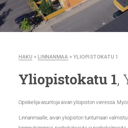
HAKU
>
LINNANMAA
>
YLIOPISTOKATU 1
Yliopistokatu
1
,
Opiskelija-asuntoja aivan yliopiston vieressä. Myös
Linnanmaalle, aivan yliopiston tuntumaan valmistui
kimppakämppiä, perhekaksioita ja perhekolmioita,