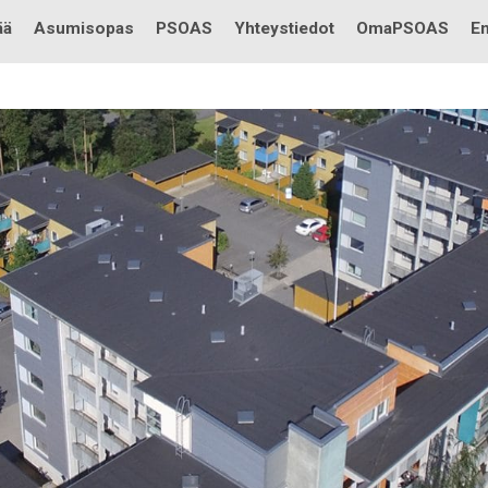
Testi
ää
Asumisopas
PSOAS
Yhteystiedot
OmaPSOAS
En