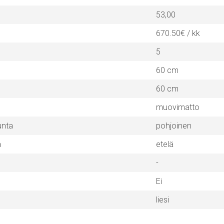
53,00
670.50€ / kk
5
60 cm
60 cm
muovimatto
unta
pohjoinen
a
etelä
-
Ei
liesi