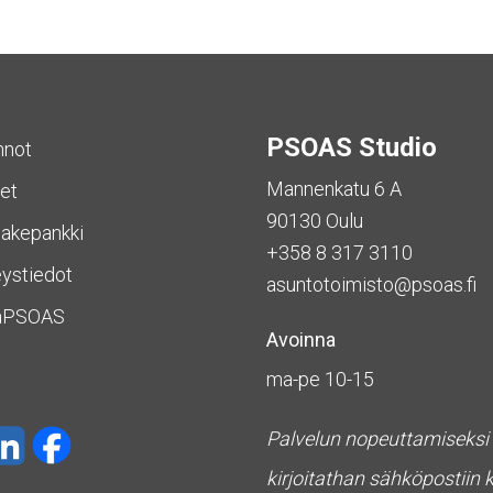
PSOAS Studio
nnot
Mannenkatu 6 A
et
90130 Oulu
akepankki
+358 8 317 3110
ystiedot
asuntotoimisto@psoas.fi
aPSOAS
Avoinna
ma-pe 10-15
Palvelun nopeuttamiseksi
kirjoitathan sähköpostiin 