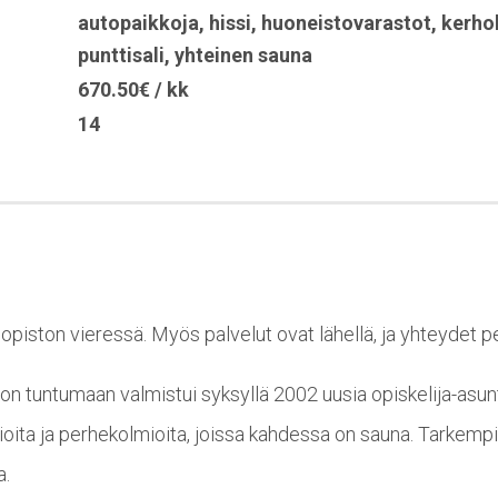
autopaikkoja
,
hissi
,
huoneistovarastot
,
kerho
punttisali
,
yhteinen sauna
670.50€ / kk
14
liopiston vieressä. Myös palvelut ovat lähellä, ja yhteydet p
ton tuntumaan valmistui syksyllä 2002 uusia opiskelija-asun
ita ja perhekolmioita, joissa kahdessa on sauna. Tarkempi
a.