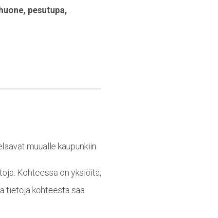
huone
,
pesutupa
,
elaavat muualle kaupunkiin.
toja. Kohteessa on yksiöitä,
a tietoja kohteesta saa