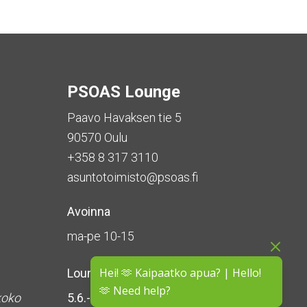
PSOAS Lounge
Paavo Havaksen tie 5
90570 Oulu
+358 8 317 3110
asuntotoimisto@psoas.fi
Avoinna
ma-pe 10-15
Hei! 🫶 Kaipaatko apua? | Hello!
Lounge on
suljettu kesän ajan
🫶 Need help?
koko
5.6.-16.8.2026