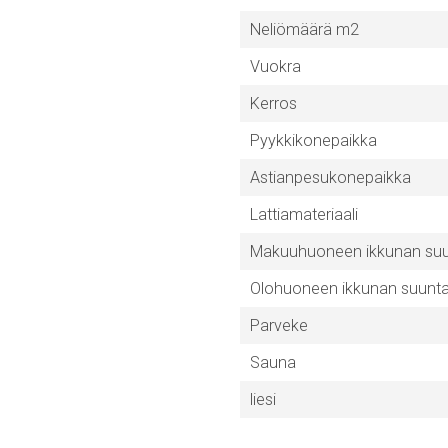
Neliömäärä m2
Vuokra
Kerros
Pyykkikonepaikka
Astianpesukonepaikka
Lattiamateriaali
Makuuhuoneen ikkunan su
Olohuoneen ikkunan suunt
Parveke
Sauna
liesi