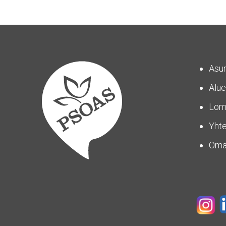
Asu
Alue
Lom
Yhte
Om