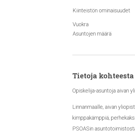
Kiinteistön ominaisuudet
Vuokra
Asuntojen määrä
Tietoja kohteesta
Opiskelija-asuntoja aivan y
Linnanmaalle, aivan yliopis
kimppakämppiä, perhekaksio
PSOASin asuntotoimistost