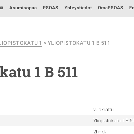
Testi
ää
Asumisopas
PSOAS
Yhteystiedot
OmaPSOAS
En
LIOPISTOKATU 1
> YLIOPISTOKATU 1 B 511
okatu
1 B 511
vuokrattu
Yliopistokatu 1 B 5
2h+kk