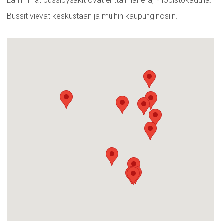
Lähimmät bussipysäkit ovat erittäin lähellä, Yliopistokadulla.
Bussit vievät keskustaan ja muihin kaupunginosiin.