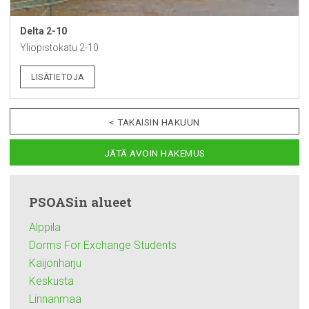
Delta 2-10
Yliopistokatu 2-10
LISÄTIETOJA
< TAKAISIN HAKUUN
JÄTÄ AVOIN HAKEMUS
PSOASin alueet
Alppila
Dorms For Exchange Students
Kaijonharju
Keskusta
Linnanmaa