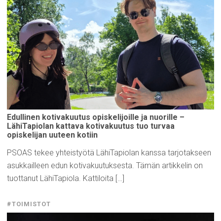
Edullinen
kotivakuutus
opiskelijoille
ja nuorille –
LähiTapiolan
kattava
kotivakuutus
tuo turvaa
opiskelijan
uuteen kotiin
PSOAS tekee yhteistyötä LähiTapiolan kanssa tarjotakseen
asukkailleen edun kotivakuutuksesta. Tämän artikkelin on
tuottanut LähiTapiola. Kattiloita […]
#TOIMISTOT