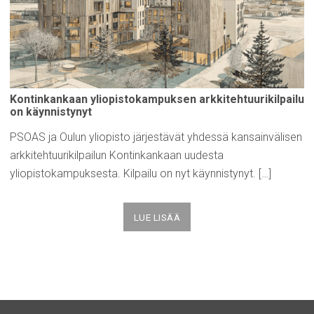
Kontinkankaan
yliopistokampuksen
arkkitehtuurikilpailu
on
käynnistynyt
PSOAS ja Oulun yliopisto järjestävät yhdessä kansainvälisen
arkkitehtuurikilpailun Kontinkankaan uudesta
yliopistokampuksesta. Kilpailu on nyt käynnistynyt. […]
LUE LISÄÄ