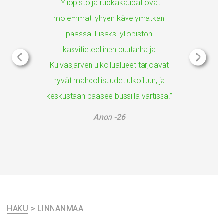
“Yliopisto ja ruokakaupat ovat
molemmat lyhyen kävelymatkan
päässä. Lisäksi yliopiston
kasvitieteellinen puutarha ja
Kuivasjärven ulkoilualueet tarjoavat
hyvät mahdollisuudet ulkoiluun, ja
keskustaan pääsee bussilla vartissa.”
Anon -26
HAKU
>
LINNANMAA