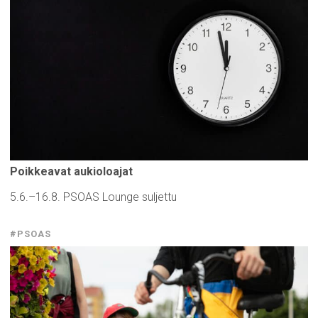
Poikkeavat
aukioloajat
5.6.–16.8. PSOAS Lounge suljettu
#PSOAS