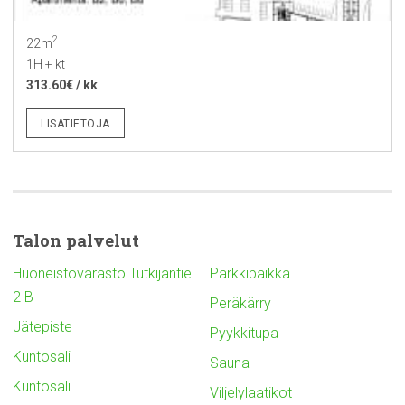
2
22m
1H + kt
313.60€ / kk
LISÄTIETOJA
Talon palvelut
Huoneistovarasto Tutkijantie
Parkkipaikka
2 B
Peräkärry
Jätepiste
Pyykkitupa
Kuntosali
Sauna
Kuntosali
Viljelylaatikot