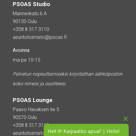
PSOAS Studio
Mannenkatu 6 A
90130 Oulu
+358 8 317 3110
asuntotoimisto@psoas.fi
Avoinna
ma-pe 10-15
Palvelun nopeuttamiseksi kirjoitathan sähköpostiin
koko nimesi ja osoitteesi
PSOAS Lounge
Paavo Havaksen tie 5
90570 Oulu
+358 8 317 3110
Hei! 🫶 Kaipaatko apua? | Hello!
asuntotoimisto@psoas.fi