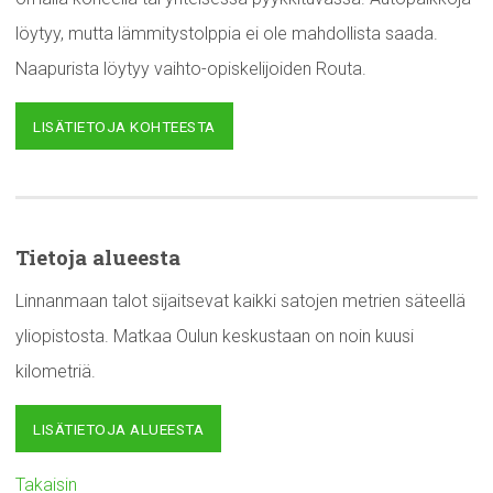
löytyy, mutta lämmitystolppia ei ole mahdollista saada.
Naapurista löytyy vaihto-opiskelijoiden Routa.
LISÄTIETOJA KOHTEESTA
Tietoja alueesta
Linnanmaan talot sijaitsevat kaikki satojen metrien säteellä
yliopistosta. Matkaa Oulun keskustaan on noin kuusi
kilometriä.
LISÄTIETOJA ALUEESTA
Takaisin