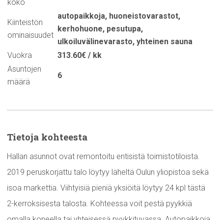
koko
autopaikkoja
,
huoneistovarastot
,
Kiinteistön
kerhohuone
,
pesutupa
,
ominaisuudet
ulkoiluvälinevarasto
,
yhteinen sauna
Vuokra
313.60€ / kk
Asuntojen
6
määrä
Tietoja kohteesta
Hallan asunnot ovat remontoitu entisistä toimistotiloista.
2019 peruskorjattu talo löytyy läheltä Oulun yliopistoa sekä
isoa markettia. Viihtyisiä pieniä yksiöitä löytyy 24 kpl tästä
2-kerroksisesta talosta. Kohteessa voit pestä pyykkiä
omalla koneella tai yhteisessä pyykkituvassa. Autopaikkoja