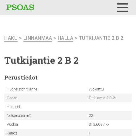
Testi
Menu
HAKU
>
LINNANMAA
>
HALLA
> TUTKIJANTIE 2 B 2
Tutkijantie
2 B 2
Perustiedot
Huoneiston tilanne
vuokrattu
Osoite
Tutkijantie 2 B 2
Huoneet
Neliömäärä m2
22
Vuokra
313.60€ / kk
Kerros
1