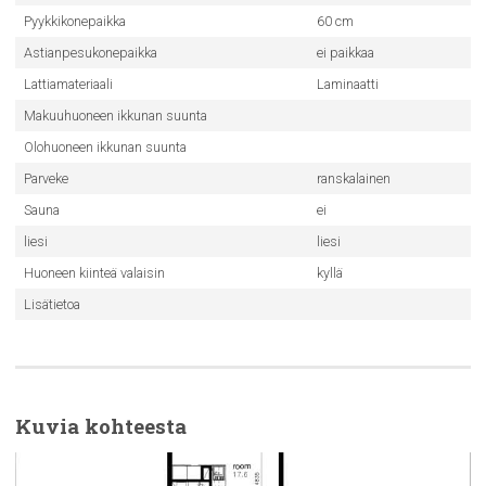
Pyykkikonepaikka
60 cm
Astianpesukonepaikka
ei paikkaa
Lattiamateriaali
Laminaatti
Makuuhuoneen ikkunan suunta
Olohuoneen ikkunan suunta
Parveke
ranskalainen
Sauna
ei
liesi
liesi
Huoneen kiinteä valaisin
kyllä
Lisätietoa
Kuvia kohteesta