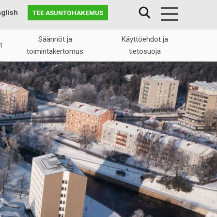
glish
TEE ASUNTOHAKEMUS
Menu
Säännöt ja
Käyttöehdot ja
t
toimintakertomus
tietosuoja