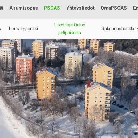
Testi
ää
Asumisopas
PSOAS
Yhteystiedot
OmaPSOAS
En
Liiketiloja Oulun
ia
Lomakepankki
Rakennushankkee
pelipaikoilla