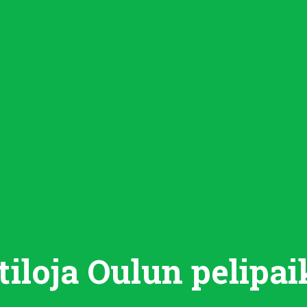
tiloja
Oulun
pelipai