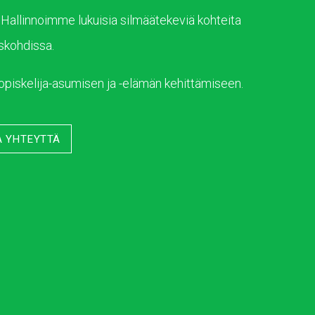
 Hallinnoimme lukuisia silmäätekeviä kohteita
yskohdissa.
opiskelija-asumisen ja -elämän kehittämiseen.
A YHTEYTTÄ