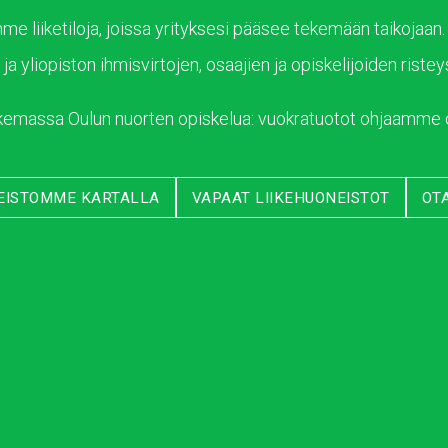
liiketiloja, joissa yrityksesi pääsee tekemään taikojaan.
ja yliopiston ihmisvirtojen, osaajien ja opiskelijoiden riste
tukemassa Oulun nuorten opiskelua: vuokratuotot ohjaamme 
EISTOMME KARTALLA
VAPAAT LIIKEHUONEISTOT
OT