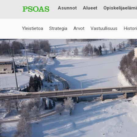
Asunnot
Alueet
Opiskelijaeläm
Yleistietoa
Strategia
Arvot
Vastuullisuus
Histor