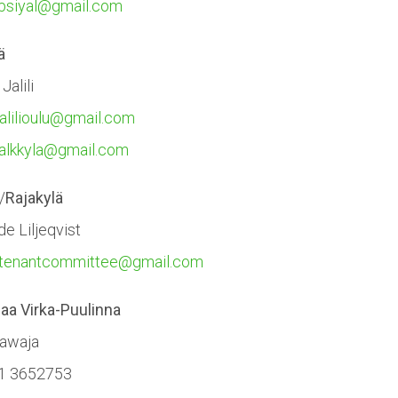
bsiyal@gmail.com
ä
alili
alilioulu@gmail.com
alkkyla@gmail.com
/
Rajakylä
de Liljeqvist
a.tenantcommittee@gmail.com
aa Virka-Puulinna
hawaja
1 3652753