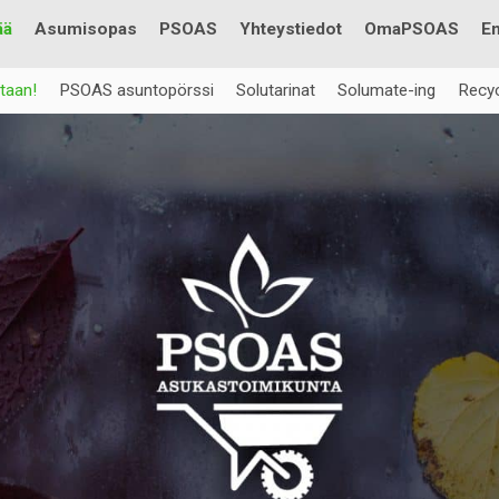
Testi
ää
Asumisopas
PSOAS
Yhteystiedot
OmaPSOAS
En
taan!
PSOAS asuntopörssi
Solutarinat
Solumate-ing
Recyc