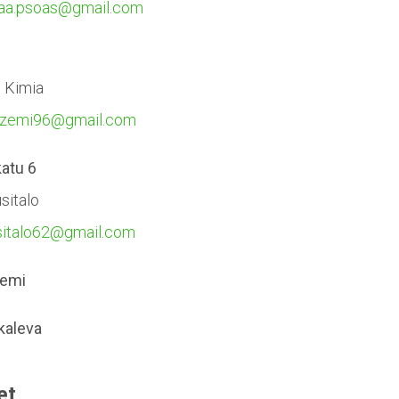
aa.psoas@gmail.com
 Kimia
azemi96@gmail.com
atu 6
sitalo
sitalo62@gmail.com
iemi
kaleva
et