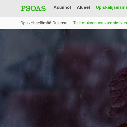
Asunnot
Alueet
Opiskelijaeläm
Opiskelijaelämää Oulussa
Tule mukaan asukastoimikun