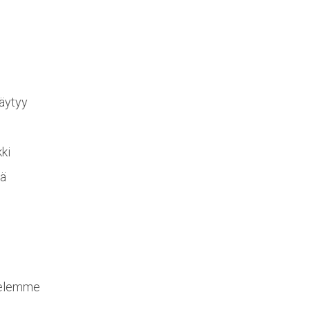
äytyy
i
ki
lä
ttelemme