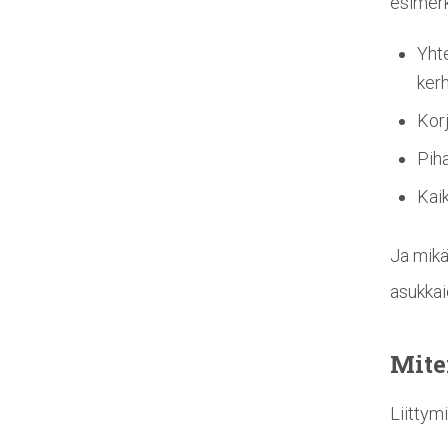
esimerk
Yhte
ker
Korj
Piha
Kai
Ja mikä
asukkai
Mite
Liittym