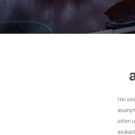
Hei sin
asuinym
sitten u
asukast