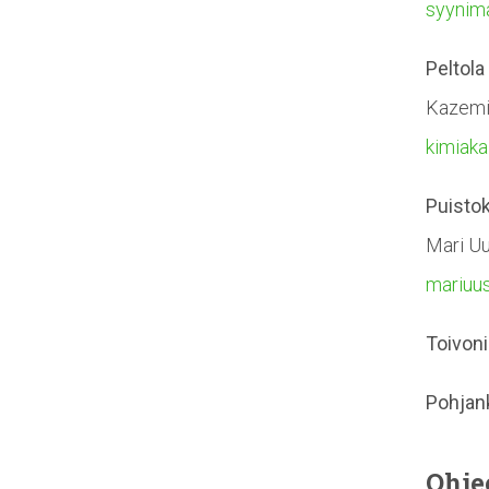
syynim
Peltola
Kazemi
kimiak
Puistok
Mari Uu
mariuu
Toivon
Pohjan
Ohje