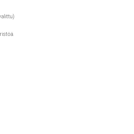
alittu)
ristöä.