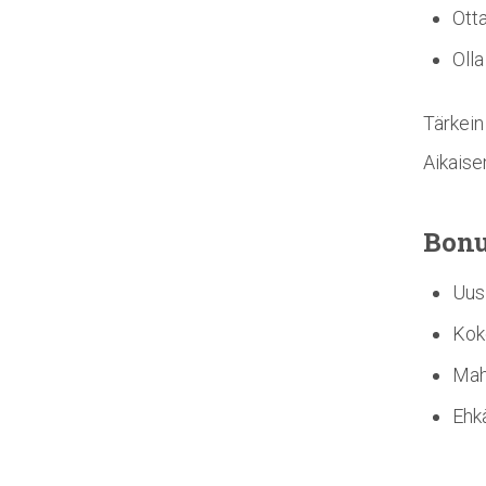
Otta
Oll
Tärkein
Aikaise
Bonu
Uus
Kok
Mah
Ehk