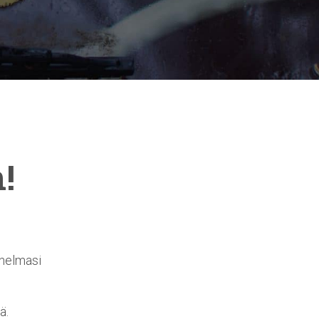
!
unelmasi
ä.