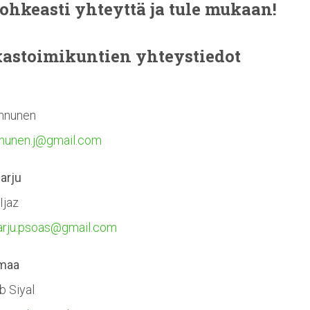
rohkeasti yhteyttä ja tule mukaan!
astoimikuntien
yhteystiedot
innunen
nnunen.j@gmail.com
arju
Ijaz
harju.psoas@gmail.com
maa
b Siyal