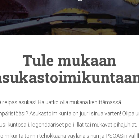
Tule mukaan
asukastoimikuntaan
ä reipas asukas! Haluatko olla mukana kehittämässä
päristöäsi? Asukastoimikunta on juuri sinua varten! Olipa 
usi kuntosali, legendaariset peli-illat tai mukavat pihajuhlat,
oimikunta toimii tehokkaana väylänä sinun ja PSOASin välill