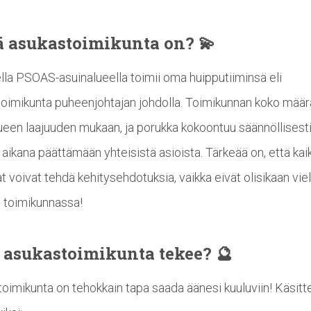
ä
asukastoimikunta
on? 💫
lla PSOAS-asuinalueella toimii oma huipputiiminsä eli
oimikunta puheenjohtajan johdolla. Toimikunnan koko määr
ueen laajuuden mukaan, ja porukka kokoontuu säännöllisest
aikana päättämään yhteisistä asioista. Tärkeää on, että kaik
t voivat tehdä kehitysehdotuksia, vaikka eivät olisikaan vie
 toimikunnassa!
ä
asukastoimikunta
tekee? 🔮
oimikunta on tehokkain tapa saada äänesi kuuluviin! Käsi