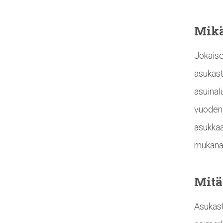
Mik
Jokaise
asukast
asuinal
vuoden 
asukkaa
mukana
Mit
Asukast