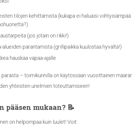
iksi:
isten tilojen kehittämistä (kukapa ei haluaisi viihtyisämpää
hohuonetta?)
austarpeita (jos jotain on rikki!)
-alueiden parantamista (grillipaikka kuulostaa hyvältä!)
kkea hauskaa vapaa-ajalle
 parasta – toimikunnilla on käytössään vuosittainen määrä
den yhteisten unelmien toteuttamiseen!
n pääsen mukaan? 📝
inen on helpompaa kuin luulet! Voit: