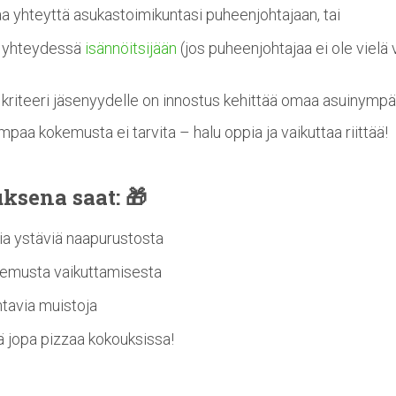
a yhteyttä asukastoimikuntasi puheenjohtajaan, tai
a yhteydessä
isännöitsijään
(jos puheenjohtajaa ei ole vielä v
 kriteeri jäsenyydelle on innostus kehittää omaa asuinympä
mpaa kokemusta ei tarvita – halu oppia ja vaikuttaa riittää!
ksena saat: 🎁
ia ystäviä naapurustosta
emusta vaikuttamisesta
tavia muistoja
ä jopa pizzaa kokouksissa!