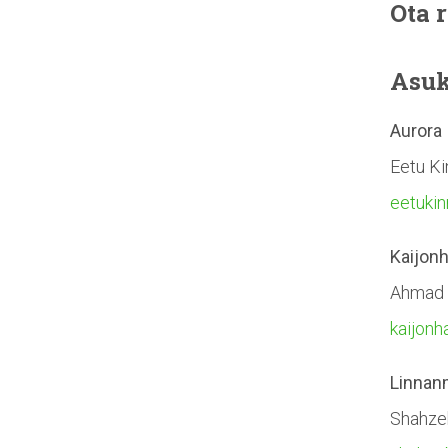
Ota 
Asuk
Aurora
Eetu K
eetuki
Kaijonh
Ahmad 
kaijon
Linnan
Shahze