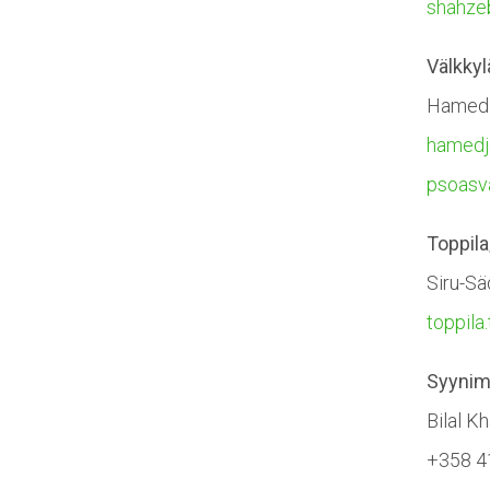
shahze
Välkkyl
Hamed J
hamedj
psoasv
Toppila
Siru-Sä
toppil
Syynim
Bilal K
+358 4