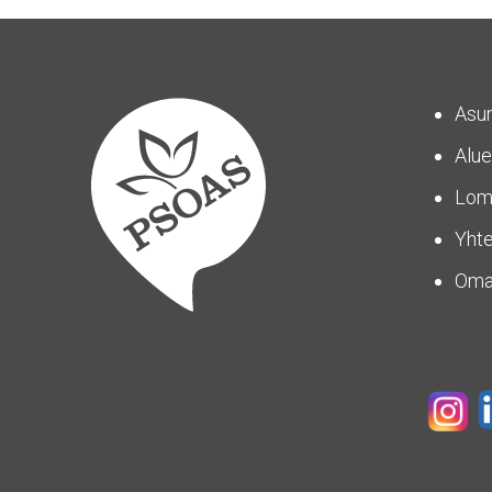
Asu
Alue
Lom
Yhte
Om