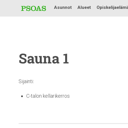
Asunnot
Alueet
Opiskelijaeläm
Sauna 1
Sijainti:
C-talon kellarikerros