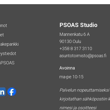
PSOAS Studio
nnot
Mannenkatu 6 A
et
90130 Oulu
akepankki
+358 8 317 3110
ystiedot
asuntotoimisto@psoas.fi
aPSOAS
Avoinna
ma-pe 10-15
Palvelun nopeuttamiseksi
kirjoitathan sähköpostiin 
nimesi ja osoitteesi