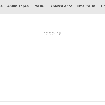
Testi
ää
Asumisopas
PSOAS
Yhteystiedot
OmaPSOAS
En
12.9.2018