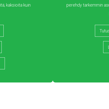
tä, kaksioita kuin
perehdy tarkemmin as
Tutu
s