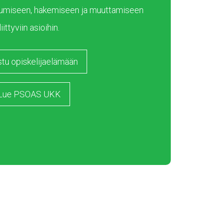
umiseen, hakemiseen ja muuttamiseen
liittyviin asioihin.
stu opiskelijaelämään
Lue PSOAS UKK