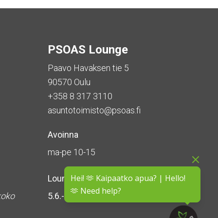
PSOAS Lounge
Paavo Havaksen tie 5
90570 Oulu
+358 8 317 3110
asuntotoimisto@psoas.fi
Avoinna
ma-pe 10-15
Hei! 🫶 Kaipaatko apua? | Hello!
Lounge on
suljettu kesän ajan
🫶 Need help?
koko
5.6.-16.8.2026