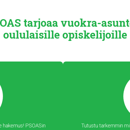
OAS tarjoaa
vuokra-asunt
oululaisille
opiskelijoille
 tee hakemus! PSOASin
Tutustu tarkemmin mil