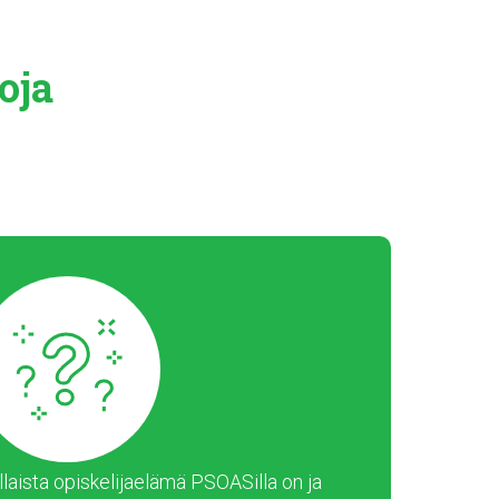
oja
laista opiskelijaelämä PSOASilla on ja