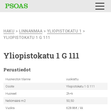
Testi
Menu
HAKU
>
LINNANMAA
>
YLIOPISTOKATU 1
>
YLIOPISTOKATU 1 G 111
Yliopistokatu
1 G 111
Perustiedot
Huoneiston tilanne
vuokrattu
Osoite
Yliopistokatu 1 G 111
Huoneet
2h+k
Neliömäärä m2
50,50
Vuokra
628.86€ / kk