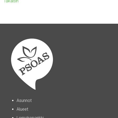
Takaisin
Asunnot
Alueet
Lomakepankki