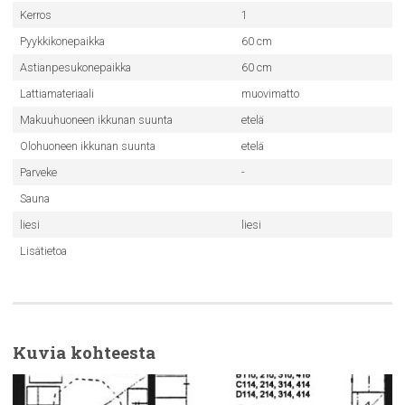
Kerros
1
Pyykkikonepaikka
60 cm
Astianpesukonepaikka
60 cm
Lattiamateriaali
muovimatto
Makuuhuoneen ikkunan suunta
etelä
Olohuoneen ikkunan suunta
etelä
Parveke
-
Sauna
liesi
liesi
Lisätietoa
Kuvia kohteesta