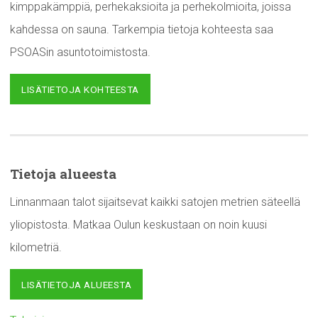
kimppakämppiä, perhekaksioita ja perhekolmioita, joissa
kahdessa on sauna. Tarkempia tietoja kohteesta saa
PSOASin asuntotoimistosta.
LISÄTIETOJA KOHTEESTA
Tietoja alueesta
Linnanmaan talot sijaitsevat kaikki satojen metrien säteellä
yliopistosta. Matkaa Oulun keskustaan on noin kuusi
kilometriä.
LISÄTIETOJA ALUEESTA