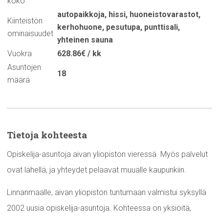
koko
autopaikkoja
,
hissi
,
huoneistovarastot
,
Kiinteistön
kerhohuone
,
pesutupa
,
punttisali
,
ominaisuudet
yhteinen sauna
Vuokra
628.86€ / kk
Asuntojen
18
määrä
Tietoja kohteesta
Opiskelija-asuntoja aivan yliopiston vieressä. Myös palvelut
ovat lähellä, ja yhteydet pelaavat muualle kaupunkiin.
Linnanmaalle, aivan yliopiston tuntumaan valmistui syksyllä
2002 uusia opiskelija-asuntoja. Kohteessa on yksiöitä,