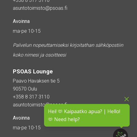
+358 8 317 3110
asuntotoimisto@psoas.fi
Avoinna
ma-pe 10-15
Palvelun nopeuttamiseksi kirjoitathan sähköpostiin
koko nimesi ja osoitteesi
PSOAS Lounge
Paavo Havaksen tie 5
90570 Oulu
+358 8 317 3110
asuntotoimisto@psoas.fi
Hei! 🫶 Kaipaatko apua? | Hello!
Avoinna
🫶 Need help?
ma-pe 10-15