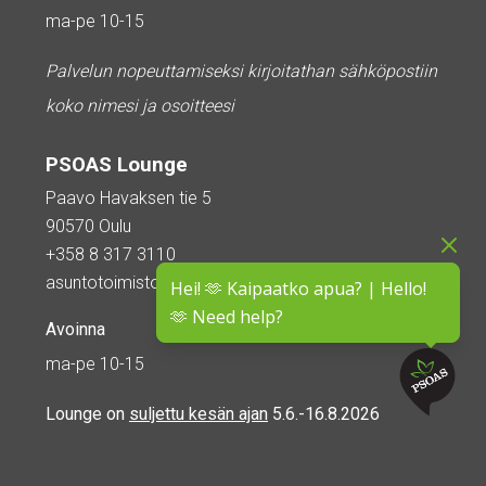
ma-pe 10-15
Palvelun nopeuttamiseksi kirjoitathan sähköpostiin
koko nimesi ja osoitteesi
PSOAS Lounge
Paavo Havaksen tie 5
90570 Oulu
+358 8 317 3110
asuntotoimisto@psoas.fi
Hei! 🫶 Kaipaatko apua? | Hello!
🫶 Need help?
Avoinna
ma-pe 10-15
Lounge on
suljettu kesän ajan
5.6.-16.8.2026