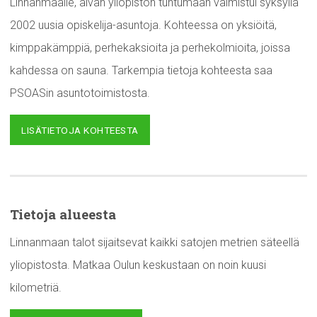
Linnanmaalle, aivan yliopiston tuntumaan valmistui syksyllä
2002 uusia opiskelija-asuntoja. Kohteessa on yksiöitä,
kimppakämppiä, perhekaksioita ja perhekolmioita, joissa
kahdessa on sauna. Tarkempia tietoja kohteesta saa
PSOASin asuntotoimistosta.
LISÄTIETOJA KOHTEESTA
Tietoja alueesta
Linnanmaan talot sijaitsevat kaikki satojen metrien säteellä
yliopistosta. Matkaa Oulun keskustaan on noin kuusi
kilometriä.