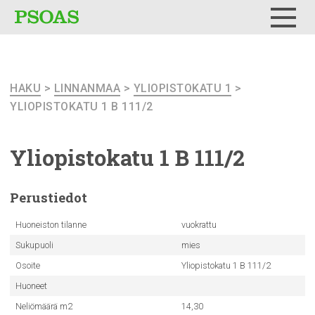
Testi
Menu
HAKU
>
LINNANMAA
>
YLIOPISTOKATU 1
>
YLIOPISTOKATU 1 B 111/2
Yliopistokatu
1 B 111/2
Perustiedot
Huoneiston tilanne
vuokrattu
Sukupuoli
mies
Osoite
Yliopistokatu 1 B 111/2
Huoneet
Neliömäärä m2
14,30