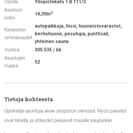
Osoite
Yliopistokatu 1 B 111/2
Asunnon
2
14,30m
koko
autopaikkoja
,
hissi
,
huoneistovarastot
,
Kiinteistön
kerhohuone
,
pesutupa
,
punttisali
,
ominaisuudet
yhteinen sauna
Vuokra
305.53€ / kk
Asuntojen
52
määrä
Tietoja kohteesta
Opiskelija-asuntoja aivan yliopiston vieressä. Myös palvelut
ovat lähellä, ja yhteydet pelaavat muualle kaupunkiin.