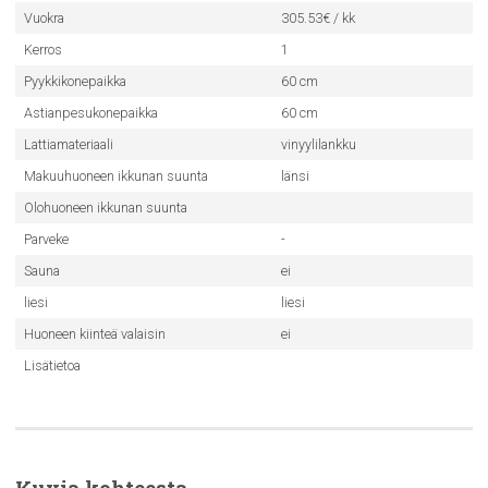
Vuokra
305.53€ / kk
Kerros
1
Pyykkikonepaikka
60 cm
Astianpesukonepaikka
60 cm
Lattiamateriaali
vinyylilankku
Makuuhuoneen ikkunan suunta
länsi
Olohuoneen ikkunan suunta
Parveke
-
Sauna
ei
liesi
liesi
Huoneen kiinteä valaisin
ei
Lisätietoa
Kuvia kohteesta