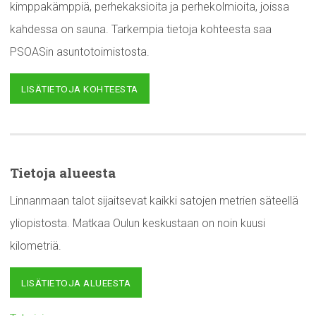
kimppakämppiä, perhekaksioita ja perhekolmioita, joissa
kahdessa on sauna. Tarkempia tietoja kohteesta saa
PSOASin asuntotoimistosta.
LISÄTIETOJA KOHTEESTA
Tietoja alueesta
Linnanmaan talot sijaitsevat kaikki satojen metrien säteellä
yliopistosta. Matkaa Oulun keskustaan on noin kuusi
kilometriä.
LISÄTIETOJA ALUEESTA