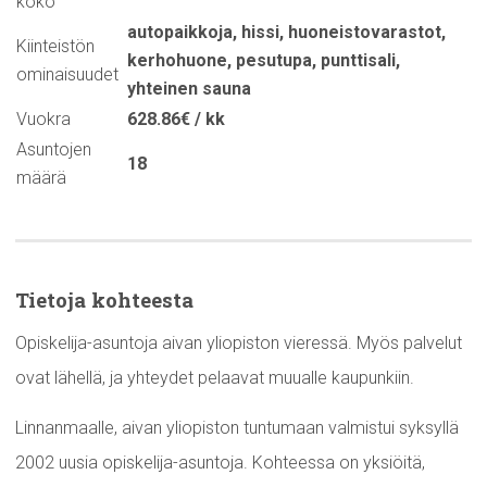
koko
autopaikkoja
,
hissi
,
huoneistovarastot
,
Kiinteistön
kerhohuone
,
pesutupa
,
punttisali
,
ominaisuudet
yhteinen sauna
Vuokra
628.86€ / kk
Asuntojen
18
määrä
Tietoja kohteesta
Opiskelija-asuntoja aivan yliopiston vieressä. Myös palvelut
ovat lähellä, ja yhteydet pelaavat muualle kaupunkiin.
Linnanmaalle, aivan yliopiston tuntumaan valmistui syksyllä
2002 uusia opiskelija-asuntoja. Kohteessa on yksiöitä,