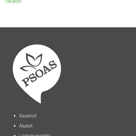
Takaisin
Asunnot
Alueet
Lomakepankki