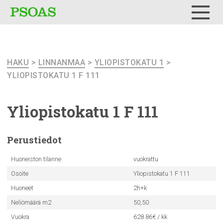
Testi
Menu
HAKU
>
LINNANMAA
>
YLIOPISTOKATU 1
>
YLIOPISTOKATU 1 F 111
Yliopistokatu
1 F 111
Perustiedot
Huoneiston tilanne
vuokrattu
Osoite
Yliopistokatu 1 F 111
Huoneet
2h+k
Neliömäärä m2
50,50
Vuokra
628.86€ / kk