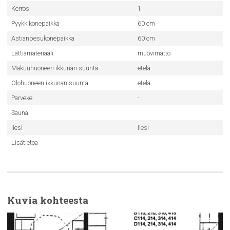
Kerros
1
Pyykkikonepaikka
60 cm
Astianpesukonepaikka
60 cm
Lattiamateriaali
muovimatto
Makuuhuoneen ikkunan suunta
etelä
Olohuoneen ikkunan suunta
etelä
Parveke
-
Sauna
liesi
liesi
Lisätietoa
Kuvia kohteesta