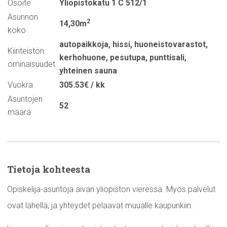
Osoite
Yliopistokatu 1 C 512/1
Asunnon
2
14,30m
koko
autopaikkoja
,
hissi
,
huoneistovarastot
,
Kiinteistön
kerhohuone
,
pesutupa
,
punttisali
,
ominaisuudet
yhteinen sauna
Vuokra
305.53€ / kk
Asuntojen
52
määrä
Tietoja kohteesta
Opiskelija-asuntoja aivan yliopiston vieressä. Myös palvelut
ovat lähellä, ja yhteydet pelaavat muualle kaupunkiin.