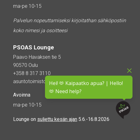
ma-pe 10-15
Palvelun nopeuttamiseksi kirjoitathan sähköpostiin
koko nimesi ja osoitteesi
PSOAS Lounge
Paavo Havaksen tie 5
90570 Oulu
+358 8 317 3110
asuntotoimisto@psoas.fi
Hei! 🫶 Kaipaatko apua? | Hello!
🫶 Need help?
Avoinna
ma-pe 10-15
Lounge on
suljettu kesän ajan
5.6.-16.8.2026