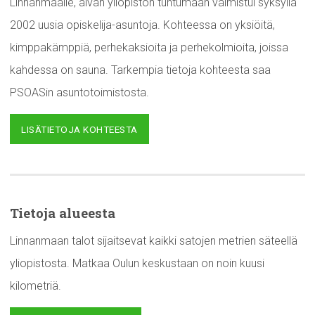
Linnanmaalle, aivan yliopiston tuntumaan valmistui syksyllä
2002 uusia opiskelija-asuntoja. Kohteessa on yksiöitä,
kimppakämppiä, perhekaksioita ja perhekolmioita, joissa
kahdessa on sauna. Tarkempia tietoja kohteesta saa
PSOASin asuntotoimistosta.
LISÄTIETOJA KOHTEESTA
Tietoja alueesta
Linnanmaan talot sijaitsevat kaikki satojen metrien säteellä
yliopistosta. Matkaa Oulun keskustaan on noin kuusi
kilometriä.