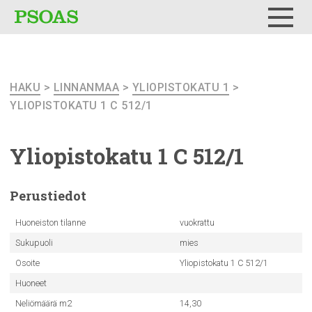
Testi
Menu
HAKU
>
LINNANMAA
>
YLIOPISTOKATU 1
>
YLIOPISTOKATU 1 C 512/1
Yliopistokatu
1 C 512/1
Perustiedot
Huoneiston tilanne
vuokrattu
Sukupuoli
mies
Osoite
Yliopistokatu 1 C 512/1
Huoneet
Neliömäärä m2
14,30