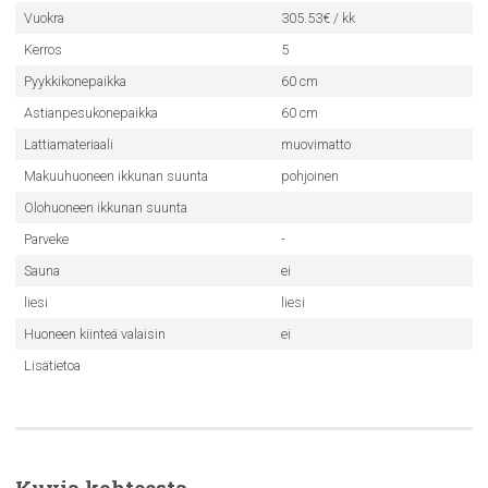
Vuokra
305.53€ / kk
Kerros
5
Pyykkikonepaikka
60 cm
Astianpesukonepaikka
60 cm
Lattiamateriaali
muovimatto
Makuuhuoneen ikkunan suunta
pohjoinen
Olohuoneen ikkunan suunta
Parveke
-
Sauna
ei
liesi
liesi
Huoneen kiinteä valaisin
ei
Lisätietoa
Kuvia kohteesta