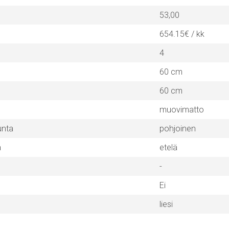
53,00
654.15€ / kk
4
60 cm
60 cm
muovimatto
unta
pohjoinen
a
etelä
-
Ei
liesi