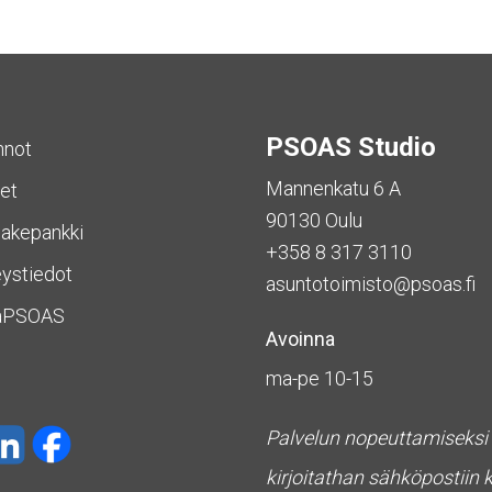
PSOAS Studio
nnot
Mannenkatu 6 A
et
90130 Oulu
akepankki
+358 8 317 3110
ystiedot
asuntotoimisto@psoas.fi
aPSOAS
Avoinna
ma-pe 10-15
Palvelun nopeuttamiseksi
kirjoitathan sähköpostiin 