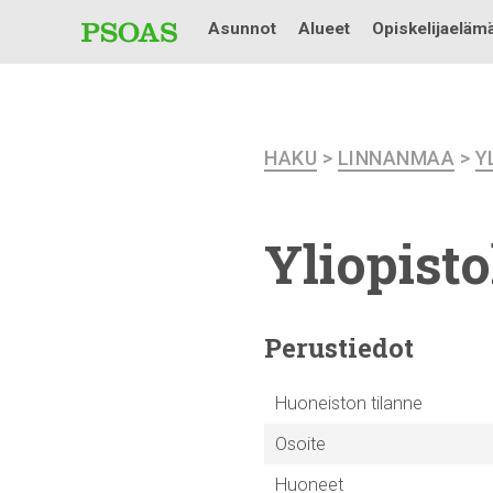
Asunnot
Alueet
Opiskelijaeläm
HAKU
>
LINNANMAA
>
Y
Yliopist
Perustiedot
Huoneiston tilanne
Osoite
Huoneet