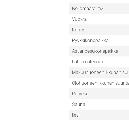
Neliömäärä m2
Vuokra
Kerros
Pyykkikonepaikka
Astianpesukonepaikka
Lattiamateriaali
Makuuhuoneen ikkunan su
Olohuoneen ikkunan suunt
Parveke
Sauna
liesi