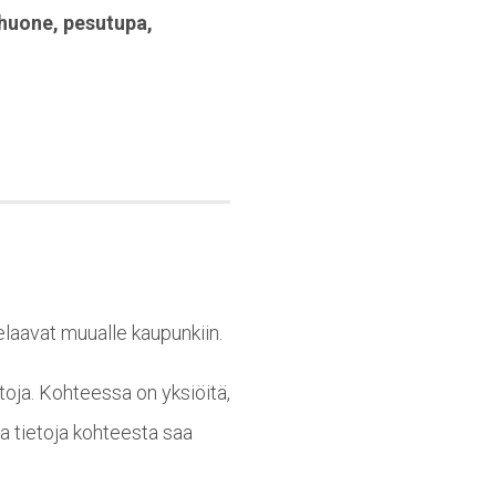
huone
,
pesutupa
,
elaavat muualle kaupunkiin.
toja. Kohteessa on yksiöitä,
a tietoja kohteesta saa