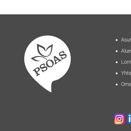
Asu
Alue
Lom
Yhte
Om