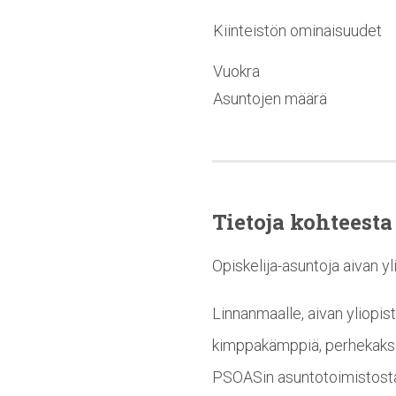
Kiinteistön ominaisuudet
Vuokra
Asuntojen määrä
Tietoja kohteesta
Opiskelija-asuntoja aivan y
Linnanmaalle, aivan yliopis
kimppakämppiä, perhekaksio
PSOASin asuntotoimistost