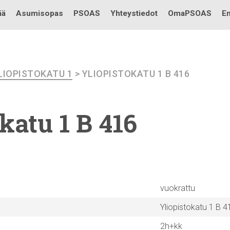
Testi
ää
Asumisopas
PSOAS
Yhteystiedot
OmaPSOAS
En
LIOPISTOKATU 1
> YLIOPISTOKATU 1 B 416
okatu
1 B 416
vuokrattu
Yliopistokatu 1 B 4
2h+kk