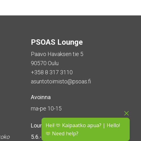
PSOAS Lounge
Paavo Havaksen tie 5
90570 Oulu
+358 8 317 3110
asuntotoimisto@psoas.fi
Avoinna
ma-pe 10-15
Hei! 🫶 Kaipaatko apua? | Hello!
Lounge on
suljettu kesän ajan
🫶 Need help?
koko
5.6.-16.8.2026