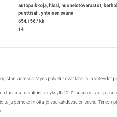
autopaikkoja
,
hissi
,
huoneistovarastot
,
kerho
punttisali
,
yhteinen sauna
654.15€ / kk
14
liopiston vieressä. Myös palvelut ovat lähellä, ja yhteydet p
ton tuntumaan valmistui syksyllä 2002 uusia opiskelija-asun
ita ja perhekolmioita, joissa kahdessa on sauna. Tarkempi
a.