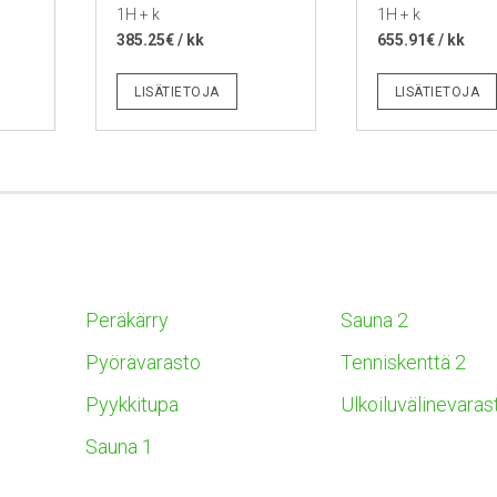
1H + k
1H + k
385.25€ / kk
655.91€ / kk
LISÄTIETOJA
LISÄTIETOJA
Peräkärry
Sauna 2
Pyörävarasto
Tenniskenttä 2
Pyykkitupa
Ulkoiluvälinevaras
Sauna 1