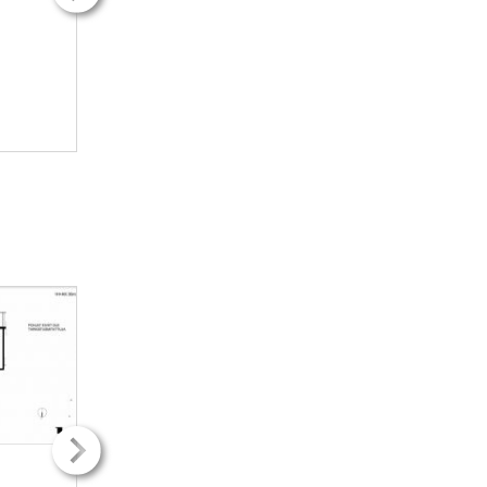
2
2
74m
74m
3H + k
3H + k
742.90€ / kk
742.90€ / kk
LISÄTIETOJA
LISÄTIETOJ
2
2
30.00m
30.00m