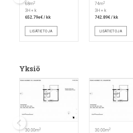
2
2
68m
74m
3H + k
3H + k
652.79e€ / kk
742.89€ / kk
LISÄTIETOJA
LISÄTIETOJA
Yksiö
2
2
30.00m
30.00m