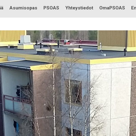
Testi
ää
Asumisopas
PSOAS
Yhteystiedot
OmaPSOAS
En