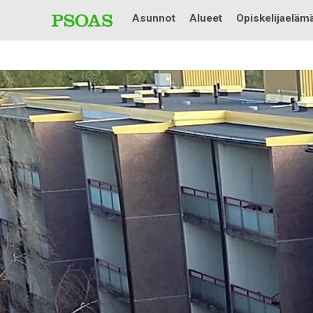
Asunnot
Alueet
Opiskelijaeläm