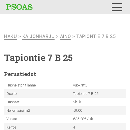
Testi
Menu
HAKU
>
KAIJONHARJU
>
AINO
> TAPIONTIE 7 B 25
Tapiontie 7 B 25
Perustiedot
Huoneiston tilanne
vuokrattu
Osoite
Tapiontie 7 B 25
Huoneet
2h+k
Neliömäärä m2
59,00
Vuokra
635.28€ / kk
Kerros
4