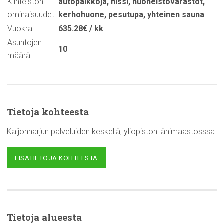
Kiinteistön
autopaikkoja
,
hissi
,
huoneistovarastot
,
ominaisuudet
kerhohuone
,
pesutupa
,
yhteinen sauna
Vuokra
635.28€ / kk
Asuntojen
10
määrä
Tietoja kohteesta
Kaijonharjun palveluiden keskellä, yliopiston lähimaastosssa.
LISÄTIETOJA KOHTEESTA
Tietoja alueesta