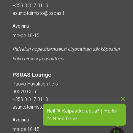
+358 8 317 3110
asuntotoimisto@psoas.fi
Avoinna
ma-pe 10-15
Palvelun nopeuttamiseksi kirjoitathan sähköpostiin
koko nimesi ja osoitteesi
PSOAS Lounge
Paavo Havaksen tie 5
90570 Oulu
+358 8 317 3110
asuntotoimisto@psoas.fi
Hei! 🫶 Kaipaatko apua? | Hello!
🫶 Need help?
Avoinna
ma-pe 10-15