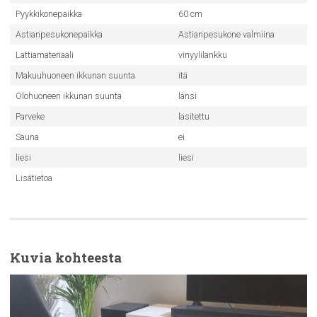
Pyykkikonepaikka
60 cm
Astianpesukonepaikka
Astianpesukone valmiina
Lattiamateriaali
vinyylilankku
Makuuhuoneen ikkunan suunta
itä
Olohuoneen ikkunan suunta
länsi
Parveke
lasitettu
Sauna
ei
liesi
liesi
Lisätietoa
Kuvia kohteesta