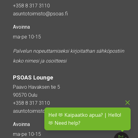
+358 8 317 3110
asuntotoimisto@psoas.fi
Avoinna
ma-pe 10-15
Palvelun nopeuttamiseksi kirjoitathan sähköpostiin
koko nimesi ja osoitteesi
PSOAS Lounge
Paavo Havaksen tie 5
90570 Oulu
+358 8 317 3110
asuntotoimisto@psoas.fi
Hei! 🫶 Kaipaatko apua? | Hello!
🫶 Need help?
Avoinna
ma-pe 10-15