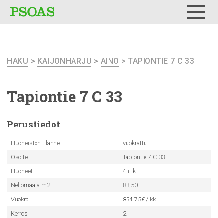
Testi
Menu
HAKU
>
KAIJONHARJU
>
AINO
> TAPIONTIE 7 C 33
Tapiontie 7 C 33
Perustiedot
Huoneiston tilanne
vuokrattu
Osoite
Tapiontie 7 C 33
Huoneet
4h+k
Neliömäärä m2
83,50
Vuokra
854.75€ / kk
Kerros
2