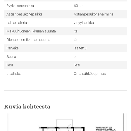
Pyykkikonepaikka
60 cm
Astianpesukonepaikka
Astianpesukone valmiina
Lattiamateriaali
vinyylilankku
Makuuhuoneen ikkunan suunta
itä
Olohuoneen ikkunan suunta
länsi
Parveke
lasitettu
Sauna
ei
liesi
liesi
Lisätietoa
Oma sähkösopimus
Kuvia kohteesta