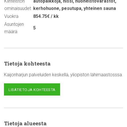
Kiinteistön
autopaikkoja
,
hissi
,
huoneistovarastot
,
ominaisuudet
kerhohuone
,
pesutupa
,
yhteinen sauna
Vuokra
854.75€ / kk
Asuntojen
5
määrä
Tietoja kohteesta
Kaijonharjun palveluiden keskellä, yliopiston lähimaastosssa.
LISÄTIETOJA KOHTEESTA
Tietoja alueesta