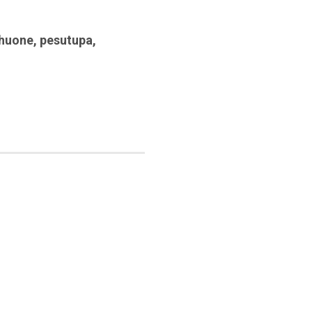
huone
,
pesutupa
,