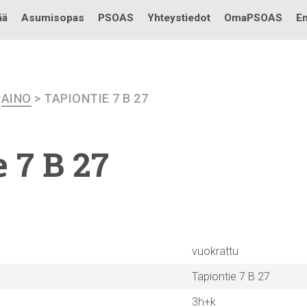
Testi
ää
Asumisopas
PSOAS
Yhteystiedot
OmaPSOAS
En
>
AINO
> TAPIONTIE 7 B 27
 7 B 27
vuokrattu
Tapiontie 7 B 27
3h+k