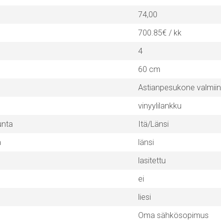
74,00
700.85€ / kk
4
60 cm
Astianpesukone valmii
vinyylilankku
unta
Itä/Länsi
a
länsi
lasitettu
ei
liesi
Oma sähkösopimus