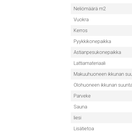
Neliömäärä m2
Vuokra
Kerros
Pyykkikonepaikka
Astianpesukonepaikka
Lattiamateriaali
Makuuhuoneen ikkunan su
Olohuoneen ikkunan suunt
Parveke
Sauna
liesi
Lisätietoa