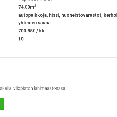
2
74,00m
autopaikkoja
,
hissi
,
huoneistovarastot
,
kerho
yhteinen sauna
700.85€ / kk
10
skellä, yliopiston lähimaastosssa.