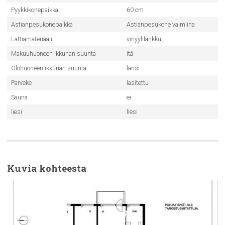
Pyykkikonepaikka
60 cm
Astianpesukonepaikka
Astianpesukone valmiina
Lattiamateriaali
vinyylilankku
Makuuhuoneen ikkunan suunta
itä
Olohuoneen ikkunan suunta
länsi
Parveke
lasitettu
Sauna
ei
liesi
liesi
Kuvia kohteesta