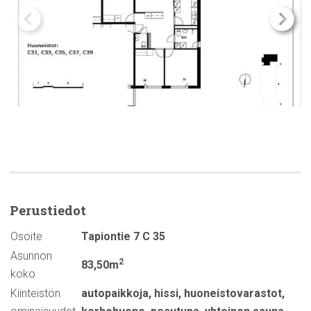
Perustiedot
Osoite
Tapiontie 7 C 35
Asunnon
2
83,50m
koko
Kiinteistön
autopaikkoja
,
hissi
,
huoneistovarastot
,