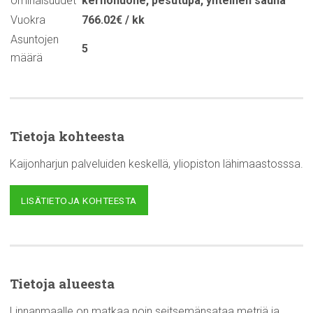
ominaisuudet
kerhohuone
,
pesutupa
,
yhteinen sauna
Vuokra
766.02€ / kk
Asuntojen
5
määrä
Tietoja kohteesta
Kaijonharjun palveluiden keskellä, yliopiston lähimaastosssa.
LISÄTIETOJA KOHTEESTA
Tietoja alueesta
Linnanmaalle on matkaa noin seitsemänsataa metriä ja