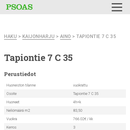
Testi
Menu
HAKU
>
KAIJONHARJU
>
AINO
> TAPIONTIE 7 C 35
Tapiontie 7 C 35
Perustiedot
Huoneiston tilanne
vuokrattu
Osoite
Tapiontie 7 C 35
Huoneet
4h+k
Neliömäärä m2
83,50
Vuokra
766.02€ / kk
Kerros
3