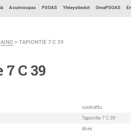
Testi
ää
Asumisopas
PSOAS
Yhteystiedot
OmaPSOAS
En
>
AINO
> TAPIONTIE 7 C 39
 7 C 39
vuokrattu
Tapiontie 7 C 39
4h+k