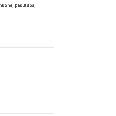
huone
,
pesutupa
,