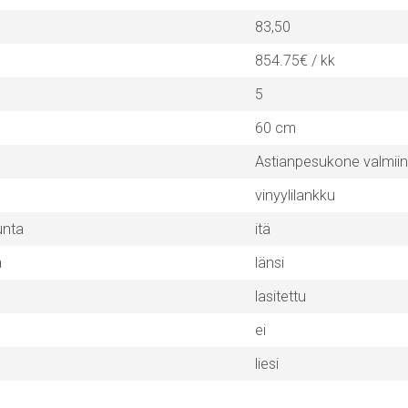
83,50
854.75€ / kk
5
60 cm
Astianpesukone valmii
vinyylilankku
unta
itä
a
länsi
lasitettu
ei
liesi