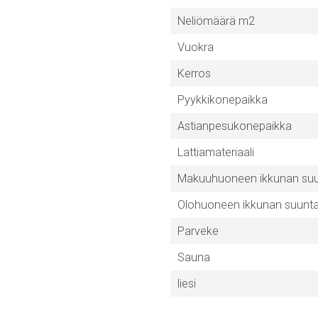
Neliömäärä m2
Vuokra
Kerros
Pyykkikonepaikka
Astianpesukonepaikka
Lattiamateriaali
Makuuhuoneen ikkunan su
Olohuoneen ikkunan suunt
Parveke
Sauna
liesi