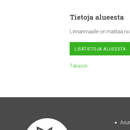
Tietoja alueesta
Linnanmaalle on matkaa noi
LISÄTIETOJA ALUEESTA
Takaisin
Asu