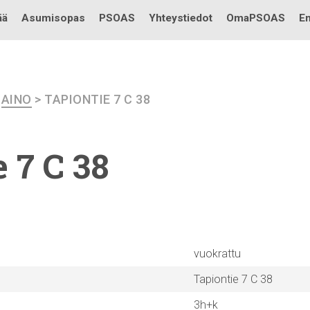
Testi
ää
Asumisopas
PSOAS
Yhteystiedot
OmaPSOAS
En
>
AINO
> TAPIONTIE 7 C 38
 7 C 38
vuokrattu
Tapiontie 7 C 38
3h+k