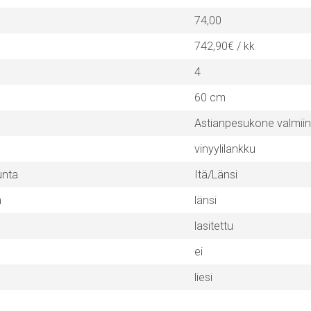
74,00
742,90€ / kk
4
60 cm
Astianpesukone valmii
vinyylilankku
unta
Itä/Länsi
a
länsi
lasitettu
ei
liesi