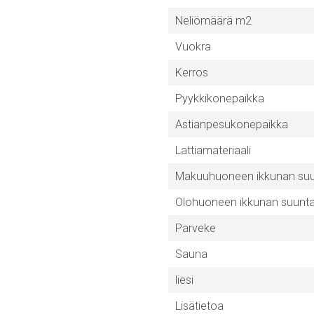
Neliömäärä m2
Vuokra
Kerros
Pyykkikonepaikka
Astianpesukonepaikka
Lattiamateriaali
Makuuhuoneen ikkunan su
Olohuoneen ikkunan suunt
Parveke
Sauna
liesi
Lisätietoa