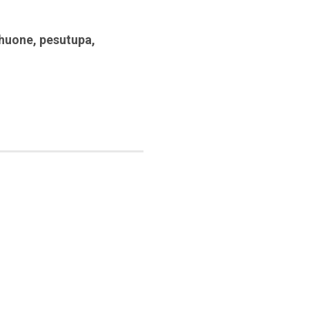
huone
,
pesutupa
,