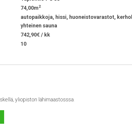
2
74,00m
autopaikkoja
,
hissi
,
huoneistovarastot
,
kerho
yhteinen sauna
742,90€ / kk
10
skellä, yliopiston lähimaastosssa.