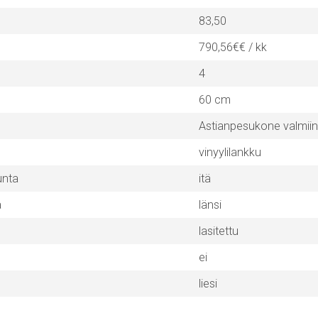
83,50
790,56€€ / kk
4
60 cm
Astianpesukone valmii
vinyylilankku
unta
itä
a
länsi
lasitettu
ei
liesi