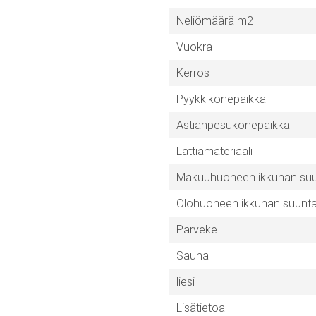
Neliömäärä m2
Vuokra
Kerros
Pyykkikonepaikka
Astianpesukonepaikka
Lattiamateriaali
Makuuhuoneen ikkunan su
Olohuoneen ikkunan suunt
Parveke
Sauna
liesi
Lisätietoa