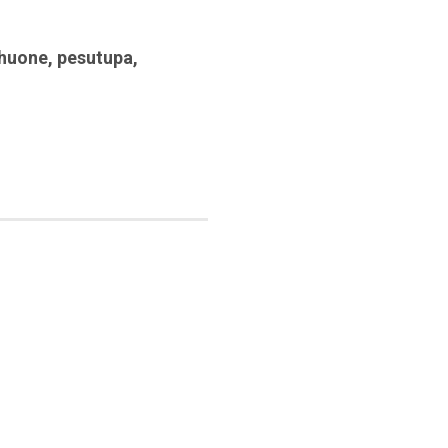
huone
,
pesutupa
,