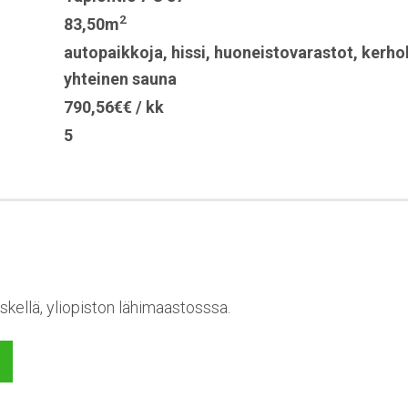
2
83,50m
autopaikkoja
,
hissi
,
huoneistovarastot
,
kerho
yhteinen sauna
790,56€€ / kk
5
skellä, yliopiston lähimaastosssa.