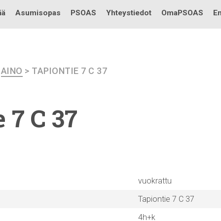
Testi
ää
Asumisopas
PSOAS
Yhteystiedot
OmaPSOAS
En
>
AINO
> TAPIONTIE 7 C 37
 7 C 37
vuokrattu
Tapiontie 7 C 37
4h+k