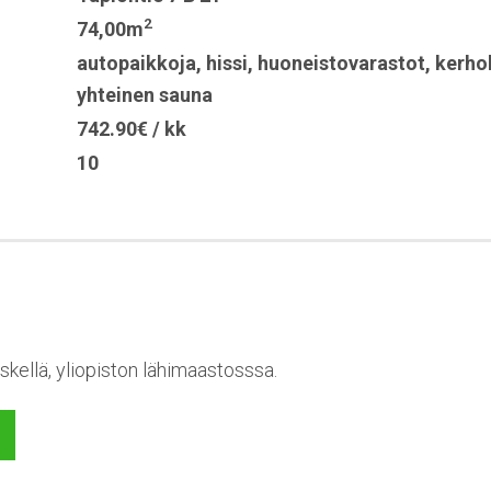
2
74,00m
autopaikkoja
,
hissi
,
huoneistovarastot
,
kerho
yhteinen sauna
742.90€ / kk
10
skellä, yliopiston lähimaastosssa.