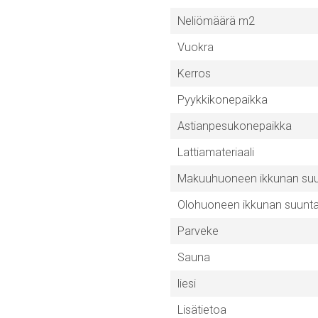
Neliömäärä m2
Vuokra
Kerros
Pyykkikonepaikka
Astianpesukonepaikka
Lattiamateriaali
Makuuhuoneen ikkunan su
Olohuoneen ikkunan suunt
Parveke
Sauna
liesi
Lisätietoa