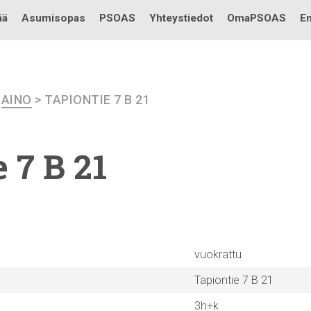
Testi
ää
Asumisopas
PSOAS
Yhteystiedot
OmaPSOAS
En
>
AINO
> TAPIONTIE 7 B 21
 7 B 21
vuokrattu
Tapiontie 7 B 21
3h+k