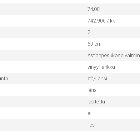
74,00
742.90€ / kk
2
60 cm
Astianpesukone valmii
vinyylilankku
unta
Itä/Länsi
a
länsi
lasitettu
ei
liesi