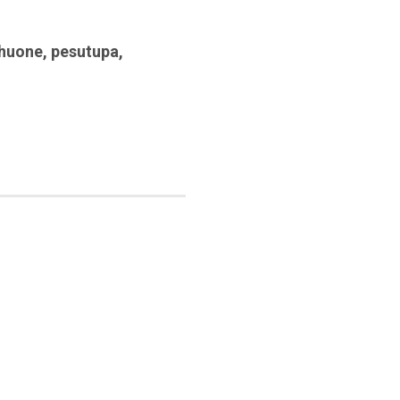
huone
,
pesutupa
,