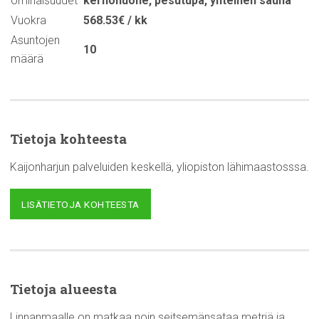
ominaisuudet
kerhohuone
,
pesutupa
,
yhteinen sauna
Vuokra
568.53€ / kk
Asuntojen
10
määrä
Tietoja kohteesta
Kaijonharjun palveluiden keskellä, yliopiston lähimaastosssa.
LISÄTIETOJA KOHTEESTA
Tietoja alueesta
Linnanmaalle on matkaa noin seitsemänsataa metriä ja