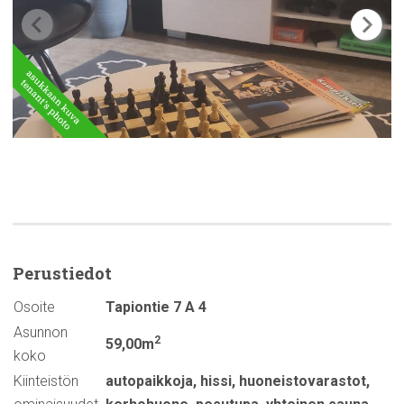
Perustiedot
Osoite
Tapiontie 7 A 4
Asunnon
2
59,00m
koko
Kiinteistön
autopaikkoja
,
hissi
,
huoneistovarastot
,