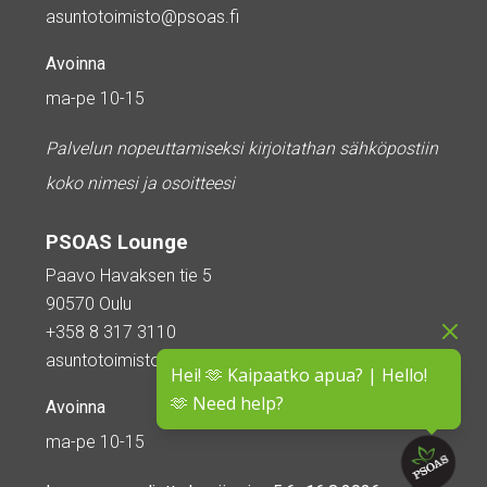
asuntotoimisto@psoas.fi
Avoinna
ma-pe 10-15
Palvelun nopeuttamiseksi kirjoitathan sähköpostiin
koko nimesi ja osoitteesi
PSOAS Lounge
Paavo Havaksen tie 5
90570 Oulu
+358 8 317 3110
asuntotoimisto@psoas.fi
Hei! 🫶 Kaipaatko apua? | Hello!
🫶 Need help?
Avoinna
ma-pe 10-15