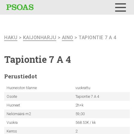
Testi
Menu
HAKU
>
KAIJONHARJU
>
AINO
> TAPIONTIE 7 A 4
Tapiontie 7 A 4
Perustiedot
Huoneiston tilanne
vuokrattu
Osoite
Tapiontie 7 A 4
Huoneet
2h+k
Neliömäärä m2
59,00
Vuokra
568.53€ / kk
Kerros
2