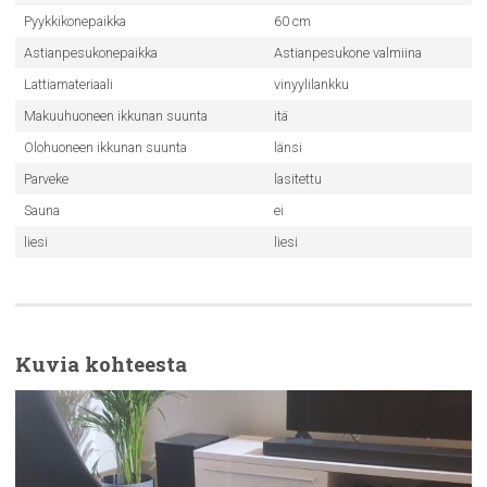
Pyykkikonepaikka
60 cm
Astianpesukonepaikka
Astianpesukone valmiina
Lattiamateriaali
vinyylilankku
Makuuhuoneen ikkunan suunta
itä
Olohuoneen ikkunan suunta
länsi
Parveke
lasitettu
Sauna
ei
liesi
liesi
Kuvia kohteesta