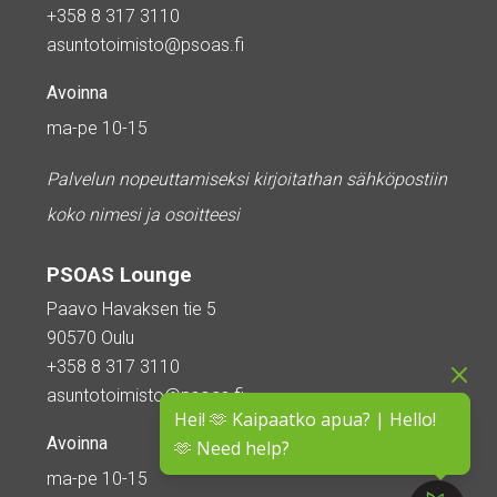
+358 8 317 3110
asuntotoimisto@psoas.fi
Avoinna
ma-pe 10-15
Palvelun nopeuttamiseksi kirjoitathan sähköpostiin
koko nimesi ja osoitteesi
PSOAS Lounge
Paavo Havaksen tie 5
90570 Oulu
+358 8 317 3110
asuntotoimisto@psoas.fi
Hei! 🫶 Kaipaatko apua? | Hello!
Avoinna
🫶 Need help?
ma-pe 10-15