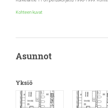
Kohteen kuvat
Asunnot
Yksiö