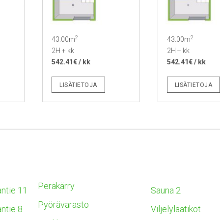
2
2
43.00m
43.00m
2H + kk
2H + kk
542.41€ / kk
542.41€ / kk
LISÄTIETOJA
LISÄTIETOJA
Peräkärry
ntie 11
Sauna 2
Pyörävarasto
ntie 8
Viljelylaatikot