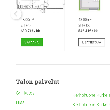
2
2
58.00m
43.00m
2H + tk
2H + kk
630.71€ / kk
542.41€ / kk
VAPAANA
LISÄTIETOJA
Talon palvelut
Grillikatos
Kerhohuone Kurkela
Hissi
Kerhohuone Kurkela