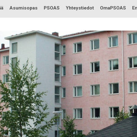
Testi
ää
Asumisopas
PSOAS
Yhteystiedot
OmaPSOAS
En