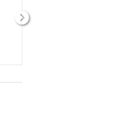
2
2
43.00m
50.00m
2H + kk
2H + kk
542.41€ / kk
567.64€ / kk
LISÄTIETOJA
LISÄTIETOJ