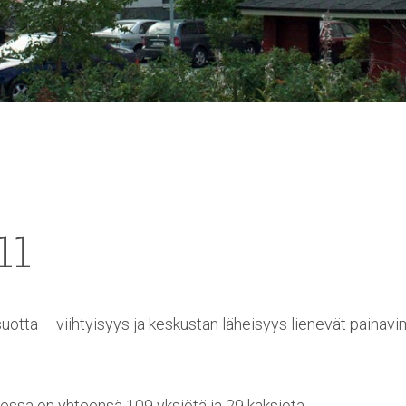
11
 suotta – viihtyisyys ja keskustan läheisyys lienevät painav
essa on yhteensä 109 yksiötä ja 29 kaksiota.