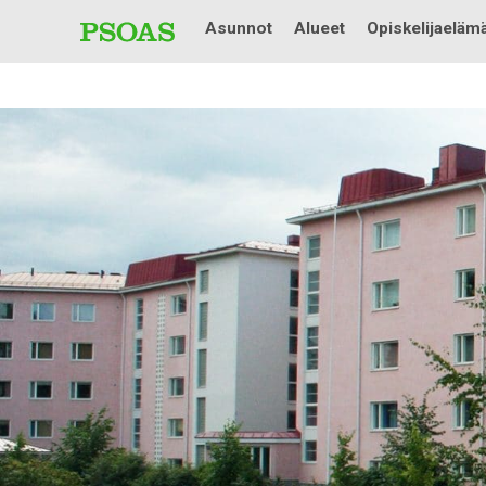
Asunnot
Alueet
Opiskelijaeläm