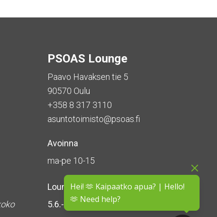
PSOAS Lounge
Paavo Havaksen tie 5
90570 Oulu
+358 8 317 3110
asuntotoimisto@psoas.fi
Avoinna
ma-pe 10-15
Hei! 🫶 Kaipaatko apua? | Hello!
Lounge on
suljettu kesän ajan
🫶 Need help?
koko
5.6.-16.8.2026