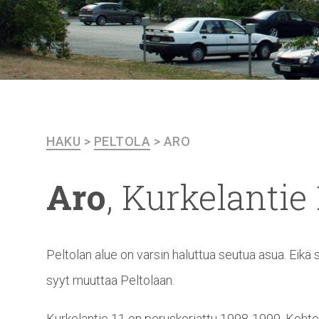
HAKU
>
PELTOLA
>
ARO
Aro
,
Kurkelantie
Peltolan alue on varsin haluttua seutua asua. Eikä
syyt muuttaa Peltolaan.
Kurkelantie 11 on peruskorjattu 1998-1999. Kohte