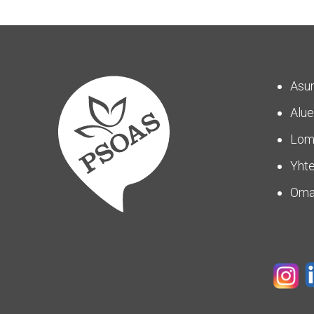
Asu
Alue
Lom
Yhte
Om