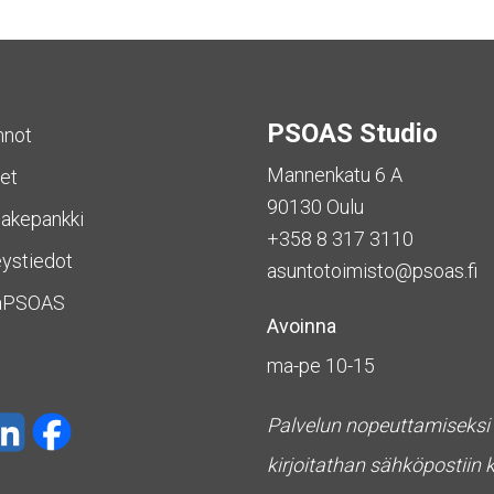
PSOAS Studio
nnot
Mannenkatu 6 A
et
90130 Oulu
akepankki
+358 8 317 3110
ystiedot
asuntotoimisto@psoas.fi
aPSOAS
Avoinna
ma-pe 10-15
Palvelun nopeuttamiseksi
kirjoitathan sähköpostiin 