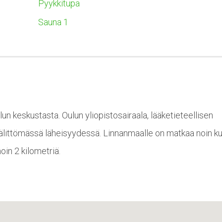
Pyykkitupa
Sauna 1
un keskustasta. Oulun yliopistosairaala, lääketieteellisen
välittömässä läheisyydessä. Linnanmaalle on matkaa noin ku
oin 2 kilometriä.