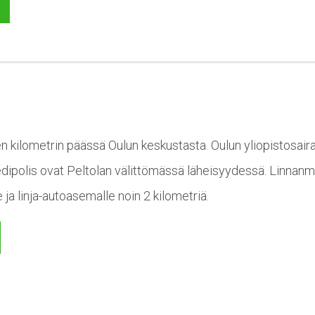
en kilometrin päässä Oulun keskustasta. Oulun yliopistosaira
edipolis ovat Peltolan välittömässä läheisyydessä. Linnanm
 ja linja-autoasemalle noin 2 kilometriä.