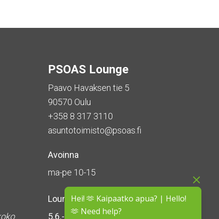
PSOAS Lounge
Paavo Havaksen tie 5
90570 Oulu
+358 8 317 3110
asuntotoimisto@psoas.fi
Avoinna
ma-pe 10-15
Hei! 🫶 Kaipaatko apua? | Hello!
Lounge on
suljettu kesän ajan
🫶 Need help?
koko
5.6.-16.8.2026