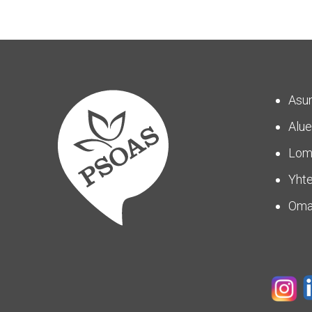
Asu
Alue
Lom
Yhte
Om