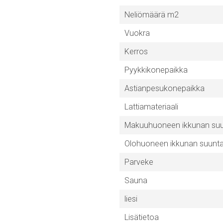
Neliömäärä m2
Vuokra
Kerros
Pyykkikonepaikka
Astianpesukonepaikka
Lattiamateriaali
Makuuhuoneen ikkunan su
Olohuoneen ikkunan suunt
Parveke
Sauna
liesi
Lisätietoa