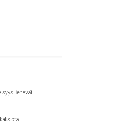
eisyys lienevät
kaksiota.