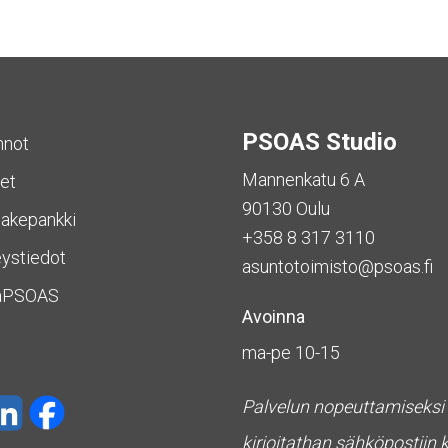
PSOAS Studio
nnot
Mannenkatu 6 A
et
90130 Oulu
akepankki
+358 8 317 3110
ystiedot
asuntotoimisto@psoas.fi
aPSOAS
Avoinna
ma-pe 10-15
Palvelun nopeuttamiseksi
kirjoitathan sähköpostiin 