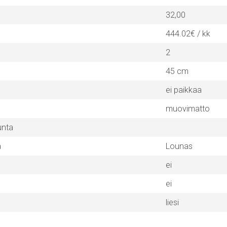
32,00
444.02€ / kk
2
45 cm
ei paikkaa
muovimatto
unta
a
Lounas
ei
ei
liesi