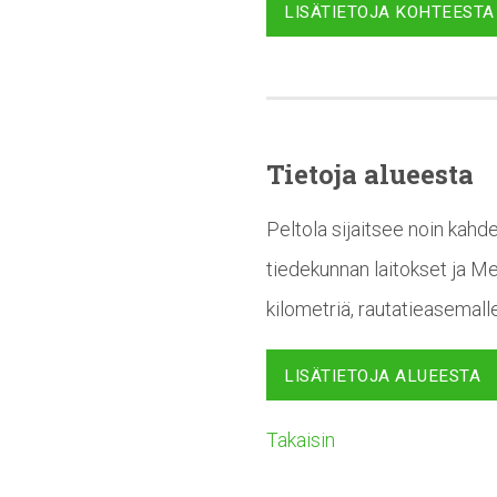
LISÄTIETOJA KOHTEESTA
Tietoja alueesta
Peltola sijaitsee noin kahd
tiedekunnan laitokset ja M
kilometriä, rautatieasemalle
LISÄTIETOJA ALUEESTA
Takaisin