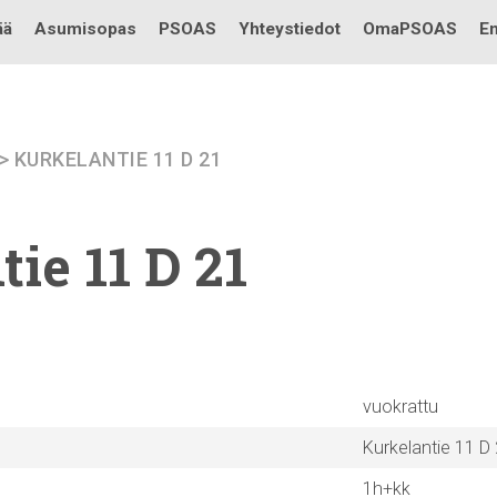
Testi
ää
Asumisopas
PSOAS
Yhteystiedot
OmaPSOAS
En
> KURKELANTIE 11 D 21
tie
11 D 21
vuokrattu
Kurkelantie 11 D
1h+kk