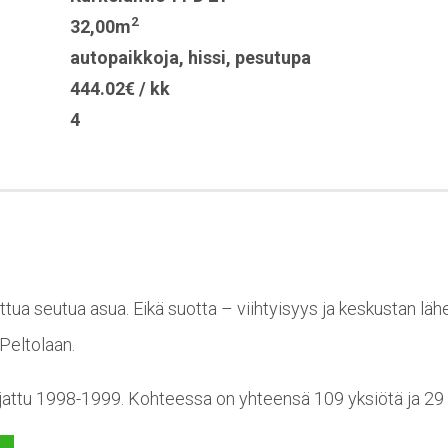
2
32,00m
autopaikkoja
,
hissi
,
pesutupa
444.02€ / kk
4
ttua seutua asua. Eikä suotta – viihtyisyys ja keskustan läh
Peltolaan.
jattu 1998-1999. Kohteessa on yhteensä 109 yksiötä ja 29 