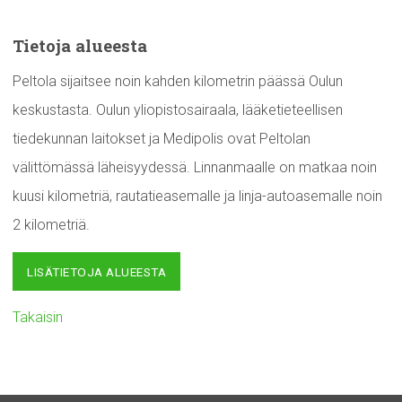
Tietoja alueesta
Peltola sijaitsee noin kahden kilometrin päässä Oulun
keskustasta. Oulun yliopistosairaala, lääketieteellisen
tiedekunnan laitokset ja Medipolis ovat Peltolan
välittömässä läheisyydessä. Linnanmaalle on matkaa noin
kuusi kilometriä, rautatieasemalle ja linja-autoasemalle noin
2 kilometriä.
LISÄTIETOJA ALUEESTA
Takaisin