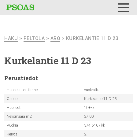
Testi
Menu
HAKU
>
PELTOLA
>
ARO
> KURKELANTIE 11 D 23
Kurkelantie
11 D 23
Perustiedot
Huoneiston tilanne
vuokrattu
Osoite
Kurkelantie 11 D 23
Huoneet
1h+kk
Neliömäärä m2
27,00
Vuokra
374.64€ / kk
Kerros
2