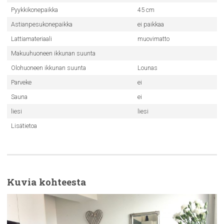
Pyykkikonepaikka
45 cm
Astianpesukonepaikka
ei paikkaa
Lattiamateriaali
muovimatto
Makuuhuoneen ikkunan suunta
Olohuoneen ikkunan suunta
Lounas
Parveke
ei
Sauna
ei
liesi
liesi
Lisätietoa
Kuvia kohteesta