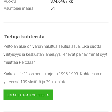
Vuokra
374.64€ / kk
Asuntojen määrä
51
Tietoja kohteesta
Peltolan alue on varsin haluttua seutua asua. Eikä suotta –
viihtyisyys ja keskustan läheisyys lienevät painavimmat syyt
muuttaa Peltolaan.
Kurkelantie 11 on peruskorjattu 1998-1999. Kohteessa on
yhteensä 109 yksiötä ja 29 kaksiota.
LISÄTIETOJA KOHTEESTA