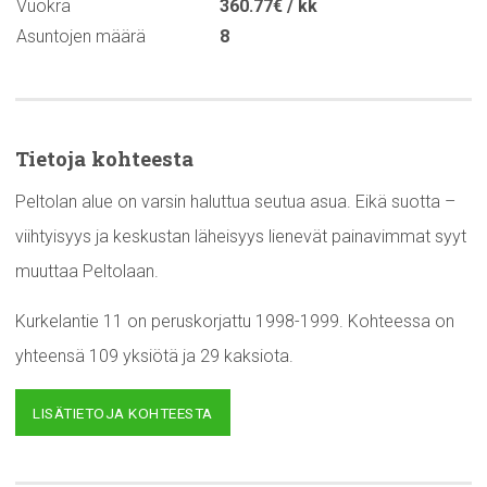
Vuokra
360.77€ / kk
Asuntojen määrä
8
Tietoja kohteesta
Peltolan alue on varsin haluttua seutua asua. Eikä suotta –
viihtyisyys ja keskustan läheisyys lienevät painavimmat syyt
muuttaa Peltolaan.
Kurkelantie 11 on peruskorjattu 1998-1999. Kohteessa on
yhteensä 109 yksiötä ja 29 kaksiota.
LISÄTIETOJA KOHTEESTA