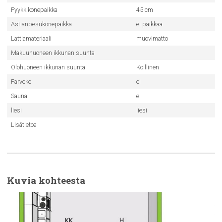
Pyykkikonepaikka
45 cm
Astianpesukonepaikka
ei paikkaa
Lattiamateriaali
muovimatto
Makuuhuoneen ikkunan suunta
Olohuoneen ikkunan suunta
Koillinen
Parveke
ei
Sauna
ei
liesi
liesi
Lisätietoa
Kuvia kohteesta