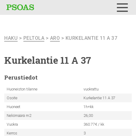
Testi
Menu
HAKU
>
PELTOLA
>
ARO
> KURKELANTIE 11 A 37
Kurkelantie
11 A 37
Perustiedot
Huoneiston tilanne
vuokrattu
Osoite
Kurkelantie 11 A 37
Huoneet
1h+kk
Neliömäärä m2
26,00
Vuokra
360.77€ / kk
Kerros
3