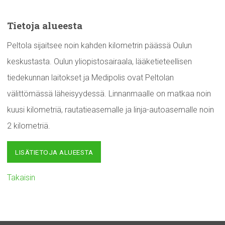
Tietoja alueesta
Peltola sijaitsee noin kahden kilometrin päässä Oulun
keskustasta. Oulun yliopistosairaala, lääketieteellisen
tiedekunnan laitokset ja Medipolis ovat Peltolan
välittömässä läheisyydessä. Linnanmaalle on matkaa noin
kuusi kilometriä, rautatieasemalle ja linja-autoasemalle noin
2 kilometriä.
LISÄTIETOJA ALUEESTA
Takaisin