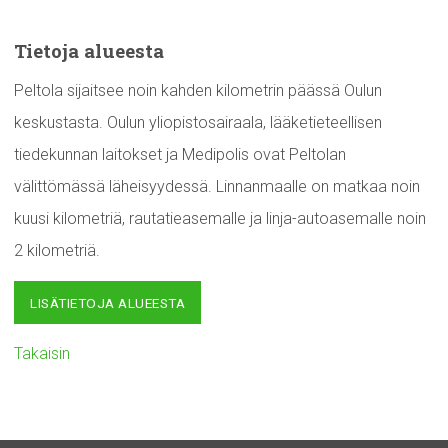
Tietoja alueesta
Peltola sijaitsee noin kahden kilometrin päässä Oulun
keskustasta. Oulun yliopistosairaala, lääketieteellisen
tiedekunnan laitokset ja Medipolis ovat Peltolan
välittömässä läheisyydessä. Linnanmaalle on matkaa noin
kuusi kilometriä, rautatieasemalle ja linja-autoasemalle noin
2 kilometriä.
LISÄTIETOJA ALUEESTA
Takaisin