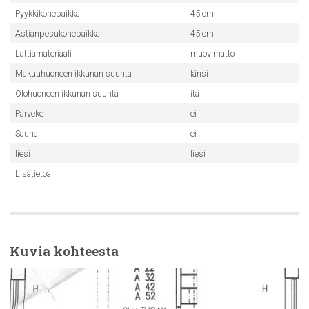
Pyykkikonepaikka
45 cm
Astianpesukonepaikka
45 cm
Lattiamateriaali
muovimatto
Makuuhuoneen ikkunan suunta
länsi
Olohuoneen ikkunan suunta
itä
Parveke
ei
Sauna
ei
liesi
liesi
Lisätietoa
Kuvia kohteesta