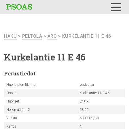
Testi
Menu
HAKU
>
PELTOLA
>
ARO
> KURKELANTIE 11 E 46
Kurkelantie
11 E 46
Perustiedot
Huoneiston tilanne
vuokrattu
Osoite
Kurkelantie 11 E 46
Huoneet
2h+tk
Neliömäärä m2
58,00
Vuokra
630.71€ / kk
Kerros
4