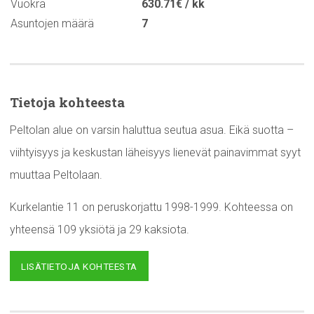
Vuokra
630.71€ / kk
Asuntojen määrä
7
Tietoja kohteesta
Peltolan alue on varsin haluttua seutua asua. Eikä suotta –
viihtyisyys ja keskustan läheisyys lienevät painavimmat syyt
muuttaa Peltolaan.
Kurkelantie 11 on peruskorjattu 1998-1999. Kohteessa on
yhteensä 109 yksiötä ja 29 kaksiota.
LISÄTIETOJA KOHTEESTA