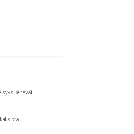
eisyys lienevät
kaksiota.