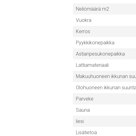
Neliömäärä m2
Vuokra
Kerros
Pyykkikonepaikka
Astianpesukonepaikka
Lattiamateriaali
Makuuhuoneen ikkunan su
Olohuoneen ikkunan suunt
Parveke
Sauna
liesi
Lisätietoa