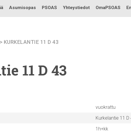
Testi
ää
Asumisopas
PSOAS
Yhteystiedot
OmaPSOAS
En
> KURKELANTIE 11 D 43
tie
11 D 43
vuokrattu
Kurkelantie 11 D
1h+kk