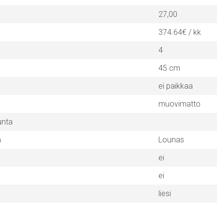
27,00
374.64€ / kk
4
45 cm
ei paikkaa
muovimatto
unta
a
Lounas
ei
ei
liesi