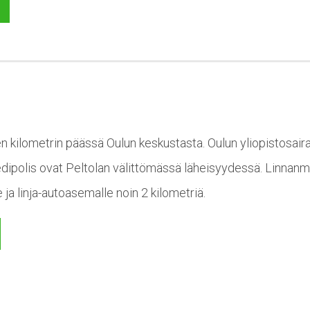
en kilometrin päässä Oulun keskustasta. Oulun yliopistosaira
edipolis ovat Peltolan välittömässä läheisyydessä. Linnanm
 ja linja-autoasemalle noin 2 kilometriä.