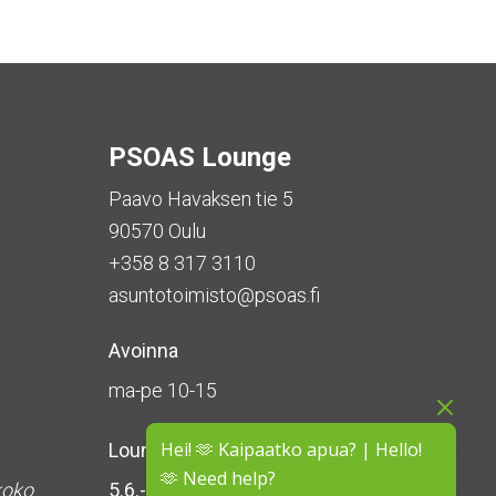
PSOAS Lounge
Paavo Havaksen tie 5
90570 Oulu
+358 8 317 3110
asuntotoimisto@psoas.fi
Avoinna
ma-pe 10-15
Hei! 🫶 Kaipaatko apua? | Hello!
Lounge on
suljettu kesän ajan
🫶 Need help?
koko
5.6.-16.8.2026