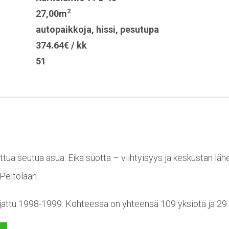
2
27,00m
autopaikkoja
,
hissi
,
pesutupa
374.64€ / kk
51
ttua seutua asua. Eikä suotta – viihtyisyys ja keskustan läh
Peltolaan.
jattu 1998-1999. Kohteessa on yhteensä 109 yksiötä ja 29 