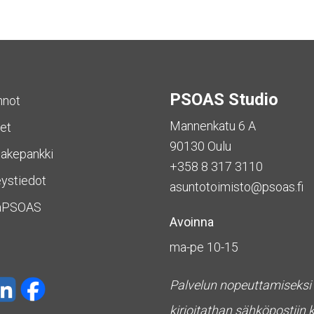
PSOAS Studio
nnot
Mannenkatu 6 A
et
90130 Oulu
akepankki
+358 8 317 3110
ystiedot
asuntotoimisto@psoas.fi
aPSOAS
Avoinna
ma-pe 10-15
Palvelun nopeuttamiseksi
kirjoitathan sähköpostiin 