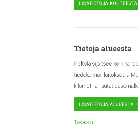
LISÄTIETOJA KOHTEESTA
Tietoja alueesta
Peltola sijaitsee noin kahd
tiedekunnan laitokset ja M
kilometriä, rautatieasemalle
LISÄTIETOJA ALUEESTA
Takaisin