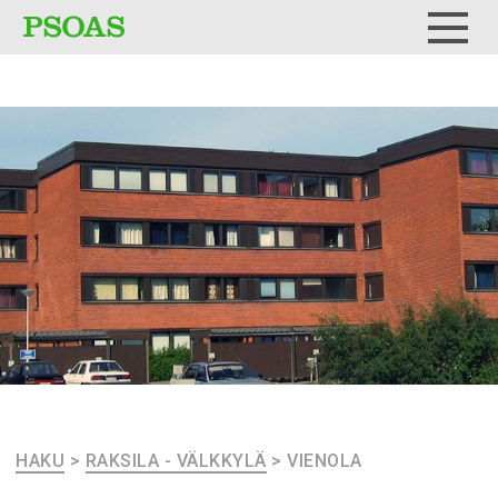
Testi
Menu
HAKU
>
RAKSILA - VÄLKKYLÄ
>
VIENOLA