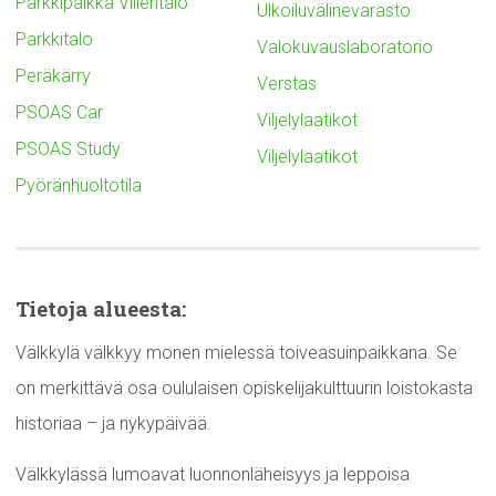
Parkkipaikka Villentalo
Ulkoiluvälinevarasto
Parkkitalo
Valokuvauslaboratorio
Peräkärry
Verstas
PSOAS Car
Viljelylaatikot
PSOAS Study
Viljelylaatikot
Pyöränhuoltotila
Tietoja alueesta:
Välkkylä välkkyy monen mielessä toiveasuinpaikkana. Se
on merkittävä osa oululaisen opiskelijakulttuurin loistokasta
historiaa – ja nykypäivää.
Välkkylässä lumoavat luonnonläheisyys ja leppoisa