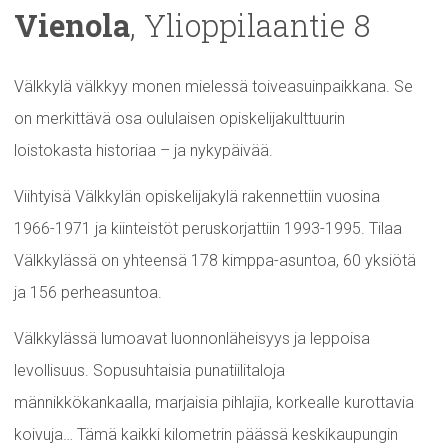
Vienola
,
Ylioppilaantie
8
Välkkylä välkkyy monen mielessä toiveasuinpaikkana. Se
on merkittävä osa oululaisen opiskelijakulttuurin
loistokasta historiaa – ja nykypäivää.
Viihtyisä Välkkylän opiskelijakylä rakennettiin vuosina
1966-1971 ja kiinteistöt peruskorjattiin 1993-1995. Tilaa
Välkkylässä on yhteensä 178 kimppa-asuntoa, 60 yksiötä
ja 156 perheasuntoa.
Välkkylässä lumoavat luonnonläheisyys ja leppoisa
levollisuus. Sopusuhtaisia punatiilitaloja
männikkökankaalla, marjaisia pihlajia, korkealle kurottavia
koivuja… Tämä kaikki kilometrin päässä keskikaupungin