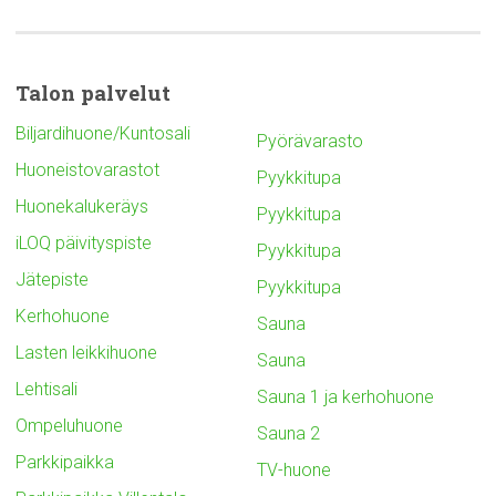
Talon palvelut
Biljardihuone/Kuntosali
Pyörävarasto
Huoneistovarastot
Pyykkitupa
Huonekalukeräys
Pyykkitupa
iLOQ päivityspiste
Pyykkitupa
Jätepiste
Pyykkitupa
Kerhohuone
Sauna
Lasten leikkihuone
Sauna
Lehtisali
Sauna 1 ja kerhohuone
Ompeluhuone
Sauna 2
Parkkipaikka
TV-huone