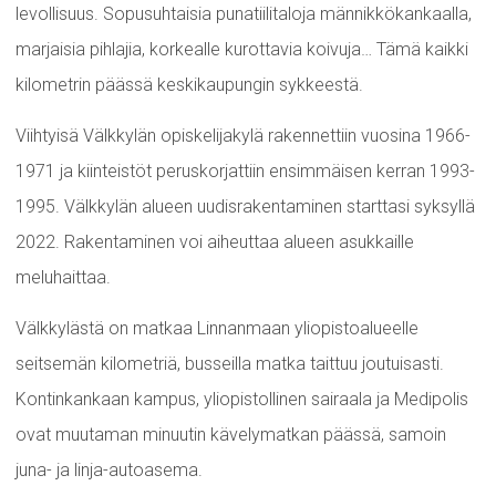
levollisuus. Sopusuhtaisia punatiilitaloja männikkökankaalla,
marjaisia pihlajia, korkealle kurottavia koivuja… Tämä kaikki
kilometrin päässä keskikaupungin sykkeestä.
Viihtyisä Välkkylän opiskelijakylä rakennettiin vuosina 1966-
1971 ja kiinteistöt peruskorjattiin ensimmäisen kerran 1993-
1995. Välkkylän alueen uudisrakentaminen starttasi syksyllä
2022. Rakentaminen voi aiheuttaa alueen asukkaille
meluhaittaa.
Välkkylästä on matkaa Linnanmaan yliopistoalueelle
seitsemän kilometriä, busseilla matka taittuu joutuisasti.
Kontinkankaan kampus, yliopistollinen sairaala ja Medipolis
ovat muutaman minuutin kävelymatkan päässä, samoin
juna- ja linja-autoasema.