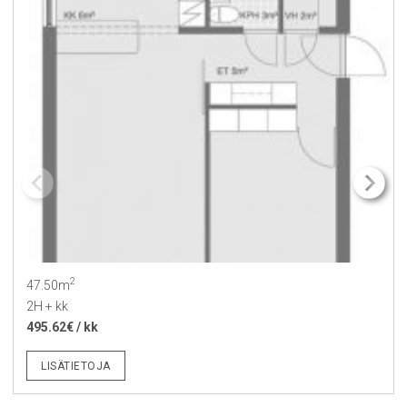
2
47.50m
2H + kk
495.62€ / kk
LISÄTIETOJA