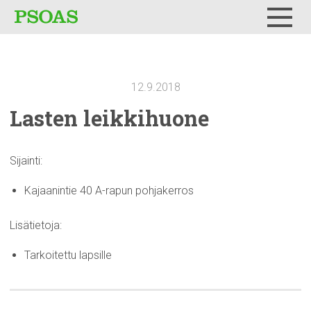
Testi
Menu
12.9.2018
Lasten
leikkihuone
Sijainti:
Kajaanintie 40 A-rapun pohjakerros
Lisätietoja:
Tarkoitettu lapsille