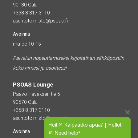
90130 Oulu
+358 8 317 3110
asuntotoimisto@psoas.fi
Avoinna
ma-pe 10-15
Palvelun nopeuttamiseksi kirjoitathan sähköpostiin
koko nimesi ja osoitteesi
PSOAS Lounge
Paavo Havaksen tie 5
90570 Oulu
+358 8 317 3110
asuntotoimisto@psoas.fi
Hei! 🫶 Kaipaatko apua? | Hello!
Avoinna
🫶 Need help?