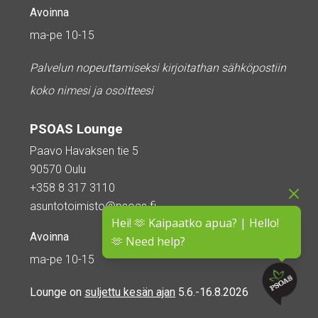
Avoinna
ma-pe 10-15
Palvelun nopeuttamiseksi kirjoitathan sähköpostiin
koko nimesi ja osoitteesi
PSOAS Lounge
Paavo Havaksen tie 5
90570 Oulu
+358 8 317 3110
asuntotoimisto@psoas.fi
Hei! 🫶 Kaipaatko apua? | Hello!
Avoinna
🫶 Need help?
ma-pe 10-15
Lounge on
suljettu kesän ajan
5.6.-16.8.2026