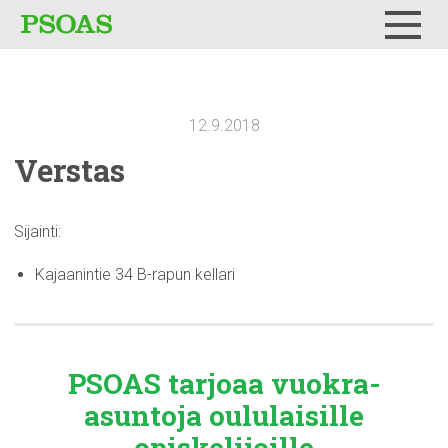
Testi
Menu
12.9.2018
Verstas
Sijainti:
Kajaanintie 34 B-rapun kellari
PSOAS tarjoaa
vuokra-
asuntoja
oululaisille
opiskelijoille