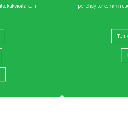
tä, kaksioita kuin
perehdy tarkemmin as
Tutu
s