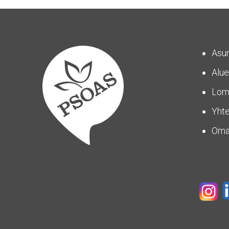
Asu
Alue
Lom
Yhte
Om