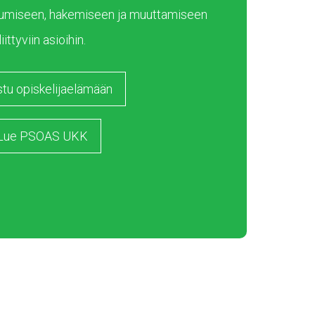
umiseen, hakemiseen ja muuttamiseen
liittyviin asioihin.
stu opiskelijaelämään
Lue PSOAS UKK