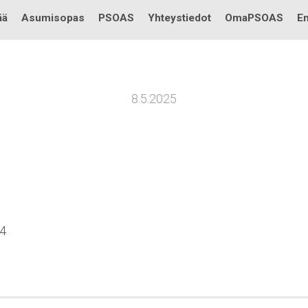
Testi
ää
Asumisopas
PSOAS
Yhteystiedot
OmaPSOAS
En
8.5.2025
04