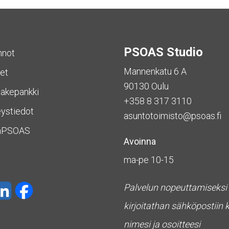
PSOAS Studio
nnot
Mannenkatu 6 A
et
90130 Oulu
akepankki
+358 8 317 3110
ystiedot
asuntotoimisto@psoas.fi
aPSOAS
Avoinna
ma-pe 10-15
Palvelun nopeuttamiseksi
kirjoitathan sähköpostiin 
nimesi ja osoitteesi