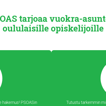
OAS tarjoaa
vuokra-asunt
oululaisille
opiskelijoille
 tee hakemus! PSOASin
Tutustu tarkemmin mil