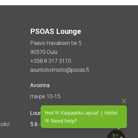
PSOAS Lounge
Paavo Havaksen tie 5
90570 Oulu
+358 8 317 3110
asuntotoimisto@psoas.fi
Avoinna
ma-pe 10-15
Hei! 🫶 Kaipaatko apua? | Hello!
Lounge on
suljettu kesän ajan
🫶 Need help?
koko
5.6.-16.8.2026