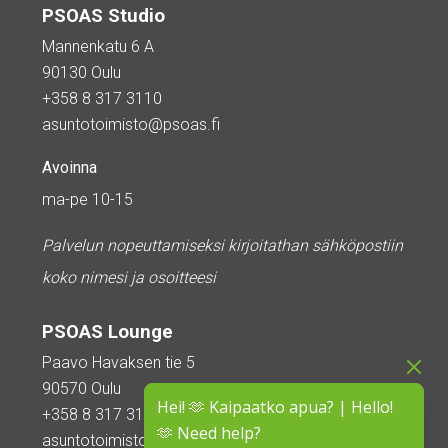
PSOAS Studio
Mannenkatu 6 A
90130 Oulu
+358 8 317 3110
asuntotoimisto@psoas.fi
Avoinna
ma-pe 10-15
Palvelun nopeuttamiseksi kirjoitathan sähköpostiin
koko nimesi ja osoitteesi
PSOAS Lounge
Paavo Havaksen tie 5
90570 Oulu
Hei! 🫶 Kaipaatko apua? | Hello!
+358 8 317 3110
🫶 Need help?
asuntotoimisto@psoas.fi