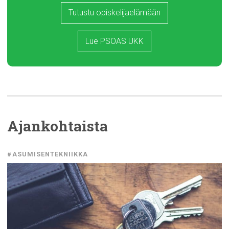
Tutustu opiskelijaelämään
Lue PSOAS UKK
Ajankohtaista
#ASUMISENTEKNIIKKA