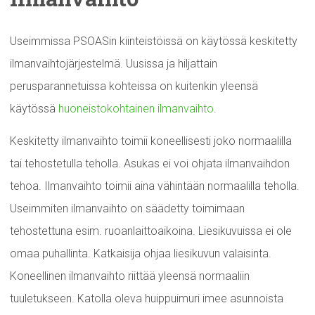
Useimmissa PSOASin kiinteistöissä on käytössä keskitetty
ilmanvaihtojärjestelmä. Uusissa ja hiljattain
perusparannetuissa kohteissa on kuitenkin yleensä
käytössä
huoneistokohtainen ilmanvaihto
.
Keskitetty ilmanvaihto toimii koneellisesti joko normaalilla
tai tehostetulla teholla. Asukas ei voi ohjata ilmanvaihdon
tehoa. Ilmanvaihto toimii aina vähintään normaalilla teholla.
Useimmiten ilmanvaihto on säädetty toimimaan
tehostettuna esim. ruoanlaittoaikoina. Liesikuvuissa ei ole
omaa puhallinta. Katkaisija ohjaa liesikuvun valaisinta.
Koneellinen ilmanvaihto riittää yleensä normaaliin
tuuletukseen. Katolla oleva huippuimuri imee asunnoista