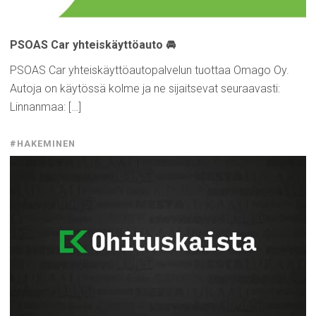
PSOAS Car
yhteiskäyttöauto
🚘
PSOAS Car yhteiskäyttöautopalvelun tuottaa Omago Oy.
Autoja on käytössä kolme ja ne sijaitsevat seuraavasti:
Linnanmaa: […]
#HAKEMINEN