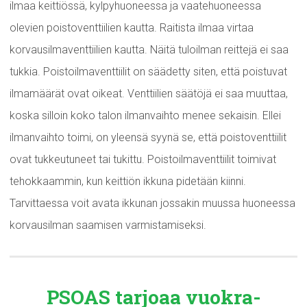
ilmaa keittiössä, kylpyhuoneessa ja vaatehuoneessa
olevien poistoventtiilien kautta. Raitista ilmaa virtaa
korvausilmaventtiilien kautta. Näitä tuloilman reittejä ei saa
tukkia. Poistoilmaventtiilit on säädetty siten, että poistuvat
ilmamäärät ovat oikeat. Venttiilien säätöjä ei saa muuttaa,
koska silloin koko talon ilmanvaihto menee sekaisin. Ellei
ilmanvaihto toimi, on yleensä syynä se, että poistoventtiilit
ovat tukkeutuneet tai tukittu. Poistoilmaventtiilit toimivat
tehokkaammin, kun keittiön ikkuna pidetään kiinni.
Tarvittaessa voit avata ikkunan jossakin muussa huoneessa
korvausilman saamisen varmistamiseksi.
PSOAS tarjoaa
vuokra-