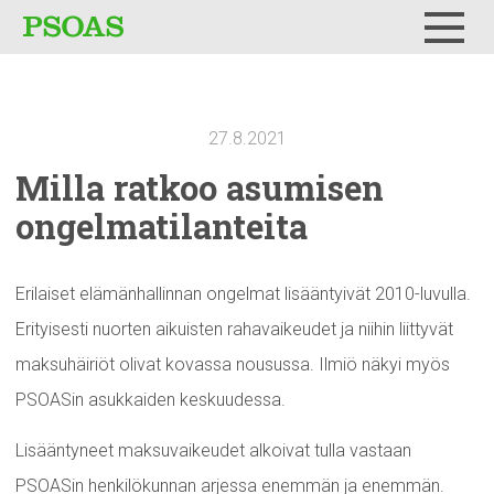
Testi
Menu
27.8.2021
Milla ratkoo asumisen
ongelmatilanteita
Erilaiset elämänhallinnan ongelmat lisääntyivät 2010-luvulla.
Erityisesti nuorten aikuisten rahavaikeudet ja niihin liittyvät
maksuhäiriöt olivat kovassa nousussa. Ilmiö näkyi myös
PSOASin asukkaiden keskuudessa.
Lisääntyneet maksuvaikeudet alkoivat tulla vastaan
PSOASin henkilökunnan arjessa enemmän ja enemmän.