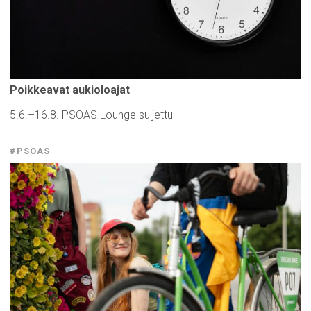
Poikkeavat
aukioloajat
5.6.–16.8. PSOAS Lounge suljettu
#PSOAS