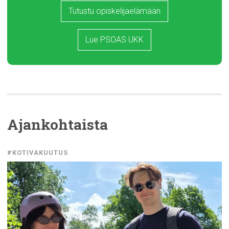
Tutustu opiskelijaelämään
Lue PSOAS UKK
Ajankohtaista
#KOTIVAKUUTUS