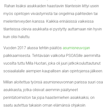
Rahan lisäksi asukkaiden haastaviin tilanteisiin liittyi usein
myös opintojen viivästymistä tai ongelmia päihteiden tai
mielenterveyden kanssa. Kaikkia erinäisissä vaikeissa
tilanteissa olevia asukkaita ei pystytty auttamaan niin hyvin
kuin olisi haluttu.
Vuoden 2017 alussa tehtiin päätös
asumisneuvojan
palkkaamisesta. Tehtävään valikoitui PSOASille aiemmilta
vuosilta tuttu Milla Huotari, joka oli juuri jatkokouluttautunut
sosiaalialalle aiempien kaupallisen alan opintojensa jälkeen.
Millan aloitettua työnsä asumisneuvonnan parissa suuri osa
asukkaista, jotka olisivat aiemmin päätyneet
perintätoimiston tai jopa haastemiehen asiakkaiksi, on
saatu autettua takaisin oman elämänsä ohjaksiin.