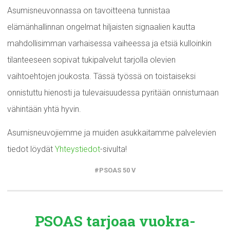
Asumisneuvonnassa on tavoitteena tunnistaa
elämänhallinnan ongelmat hiljaisten signaalien kautta
mahdollisimman varhaisessa vaiheessa ja etsiä kulloinkin
tilanteeseen sopivat tukipalvelut tarjolla olevien
vaihtoehtojen joukosta. Tässä työssä on toistaiseksi
onnistuttu hienosti ja tulevaisuudessa pyritään onnistumaan
vähintään yhtä hyvin.
Asumisneuvojiemme ja muiden asukkaitamme palvelevien
tiedot löydät
Yhteystiedot
-sivulta!
PSOAS 50 V
PSOAS tarjoaa
vuokra-