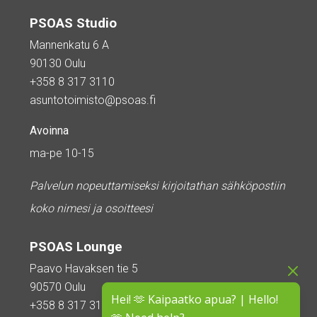
PSOAS Studio
Mannenkatu 6 A
90130 Oulu
+358 8 317 3110
asuntotoimisto@psoas.fi
Avoinna
ma-pe 10-15
Palvelun nopeuttamiseksi kirjoitathan sähköpostiin
koko nimesi ja osoitteesi
PSOAS Lounge
Paavo Havaksen tie 5
90570 Oulu
Hei! 🫶 Kaipaatko apua? | Hello!
+358 8 317 3110