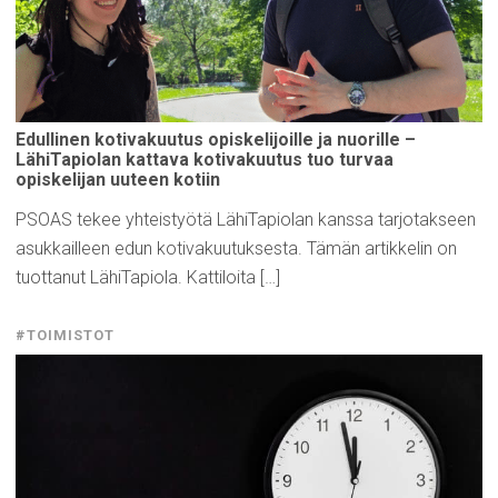
Edullinen
kotivakuutus
opiskelijoille
ja nuorille –
LähiTapiolan
kattava
kotivakuutus
tuo turvaa
opiskelijan
uuteen kotiin
PSOAS tekee yhteistyötä LähiTapiolan kanssa tarjotakseen
asukkailleen edun kotivakuutuksesta. Tämän artikkelin on
tuottanut LähiTapiola. Kattiloita […]
#TOIMISTOT