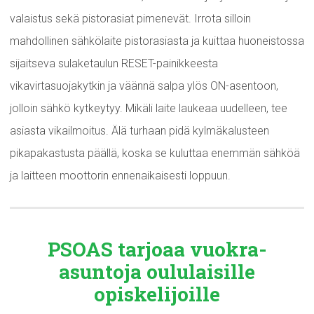
valaistus sekä pistorasiat pimenevät. Irrota silloin
mahdollinen sähkölaite pistorasiasta ja kuittaa huoneistossa
sijaitseva sulaketaulun RESET-painikkeesta
vikavirtasuojakytkin ja väännä salpa ylös ON-asentoon,
jolloin sähkö kytkeytyy. Mikäli laite laukeaa uudelleen, tee
asiasta vikailmoitus. Älä turhaan pidä kylmäkalusteen
pikapakastusta päällä, koska se kuluttaa enemmän sähköä
ja laitteen moottorin ennenaikaisesti loppuun.
PSOAS tarjoaa
vuokra-
asuntoja
oululaisille
opiskelijoille