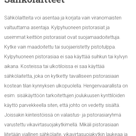
Sähkölaitteita voi asentaa ja korjata vain viranomaisten
valtuuttama asentaja. Kylpyhuoneen pistorasiat ja
useimmat keittiön pistorasiat ovat suojamaadoitettuja.
Kytke vain maadoitettu tai suojaeristetty pistotulppa.
Kylpyhuoneen pistorasiaa ei saa käyttää suihkun tai kylvyn
aikana. Kosteissa tai ulkotiloissa ei saa käyttää
sähkölaitetta, joka on kytketty tavalliseen pistorasiaan
kostean tilan kynnyksen ulkopuolella. Hengenvaarallista on
esim. sisäkäyttöön tarkoitettujen joulukuusen kynttilöiden
käyttö parvekkeella siten, että johto on vedetty sisältä.
Joissakin kiinteistöissä on valaistus- ja pistorasiaryhmä
varustettu vikavirtasuojakytkimellä. Mikäli pistorasiaan
liitetään viallinen sähkölaite, vikavirtasuojakytkin laukeaa ja