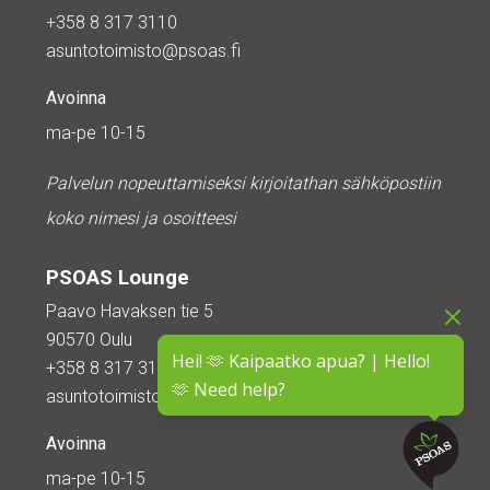
+358 8 317 3110
asuntotoimisto@psoas.fi
Avoinna
ma-pe 10-15
Palvelun nopeuttamiseksi kirjoitathan sähköpostiin
koko nimesi ja osoitteesi
PSOAS Lounge
Paavo Havaksen tie 5
90570 Oulu
Hei! 🫶 Kaipaatko apua? | Hello!
+358 8 317 3110
🫶 Need help?
asuntotoimisto@psoas.fi
Avoinna
ma-pe 10-15