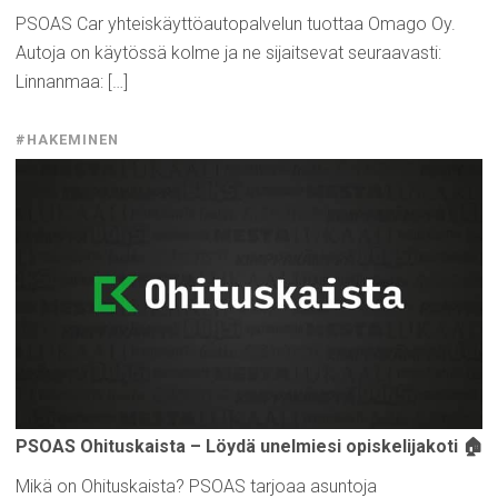
PSOAS Car yhteiskäyttöautopalvelun tuottaa Omago Oy.
Autoja on käytössä kolme ja ne sijaitsevat seuraavasti:
Linnanmaa: […]
#HAKEMINEN
PSOAS
Ohituskaista
– Löydä unelmiesi
opiskelijakoti
🏠
Mikä on Ohituskaista? PSOAS tarjoaa asuntoja