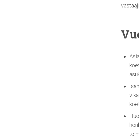
vastaaj
Vu
Asia
koet
asu
Isä
vika
koet
Huol
henk
toim