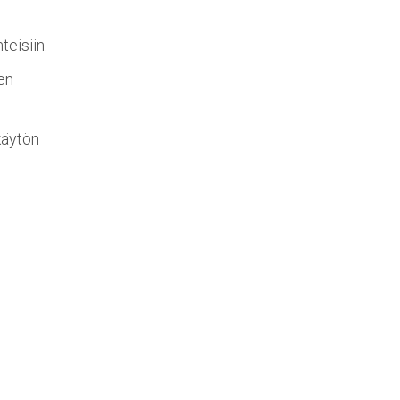
teisiin.
een
käytön