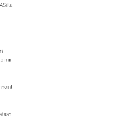
Silta.
ti
toimii
nnöinti
oetaan