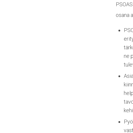
PSOASil
osana a
PSO
erit
tärk
ne 
tul
Asia
kii
help
tavo
kehi
Pyör
vast