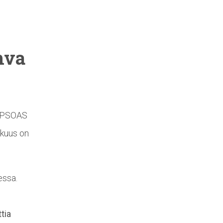
hva
. PSOAS
kkuus on
essa.
tia