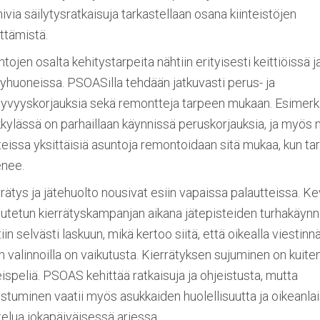
ivia säilytysratkaisuja tarkastellaan osana kiinteistöjen
ttämistä.
tojen osalta kehitystarpeita nähtiin erityisesti keittiöissä j
yhuoneissa. PSOASilla tehdään jatkuvasti perus- ja
htyvyyskorjauksia sekä remontteja tarpeen mukaan. Esimerk
kylässä on parhaillaan käynnissä peruskorjauksia, ja myös
eissa yksittäisiä asuntoja remontoidaan sitä mukaa, kun ta
enee.
rätys ja jätehuolto nousivat esiin vapaissa palautteissa. Ke
utetun kierrätyskampanjan aikana jätepisteiden turhakäynn
iin selvästi laskuun, mikä kertoo siitä, että oikealla viestinnä
n valinnoilla on vaikutusta. Kierrätyksen sujuminen on kuite
ispeliä. PSOAS kehittää ratkaisuja ja ohjeistusta, mutta
stuminen vaatii myös asukkaiden huolellisuutta ja oikeanla
ttelua jokapäiväisessä arjessa.