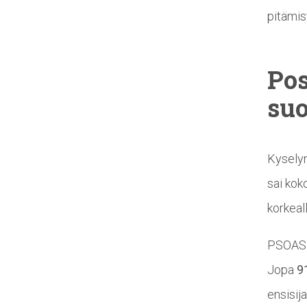
pitämis
Pos
suo
Kyselyn
sai kok
korkeall
PSOAS o
Jopa
91
ensisij