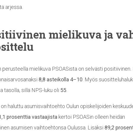
tä arjessa.
itiivinen
mielikuva ja va
sittelu
 perusteella mielikuva PSOASista on selvästi positiivinen
onaisarvosanaksi
8,8 asteikolla 4–10
. Myös suositteluhalu
a tasolla, sillä NPS-luku oli
55
.
n haluttu asumisvaihtoehto Oulun opiskelijoiden keskuud
,1 prosenttia vastaajista
kertoi PSOASin olleen heidän
ainen asumisen vaihtoehtonsa Oulussa. Lisäksi
89,2 prosent