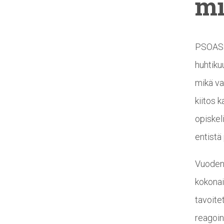
mi
PSOASin
huhtiku
mikä v
kiitos 
opiskel
entistä
Vuoden 
kokonai
tavoite
reagoin