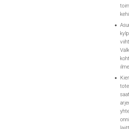
toim
kehi
Asun
kylp
vii
Välk
koht
ilm
Kier
tote
saat
arje
yhte
onni
laji