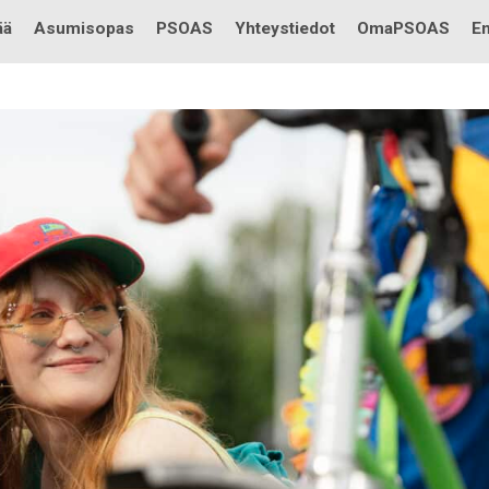
Testi
ää
Asumisopas
PSOAS
Yhteystiedot
OmaPSOAS
En