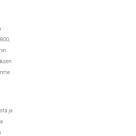
n
 800,
min
auksen
tamme
stä ja
aa
n