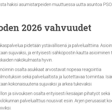
ista hakisi asumistarpeiden muuttuessa uutta asuntoa PSOA
oden 2026 vahvuudet
kaspalvelua pidetään ystävällisenä ja palvelualttiina. Asioin
aan sujuvaksi, ja erityisesti sähköpostin kautta asioiminen 
kkaiden näkökulmasta hyvin.
nnöinnin osalta asukkaat arvostavat nopeaa reagointia
ilmoituksiin sekä palvelualtista ja luotettavaa toimintaa. Isä
aan kokonaisuutena sujuvaksi ja arkea tukevaksi.
lon ja siivouksen osalta erityisesti kesäajan pihatyöt sekä
ilökunnan palvelualttius nousivat esiin. Arjen perusasiat k
iviksi.