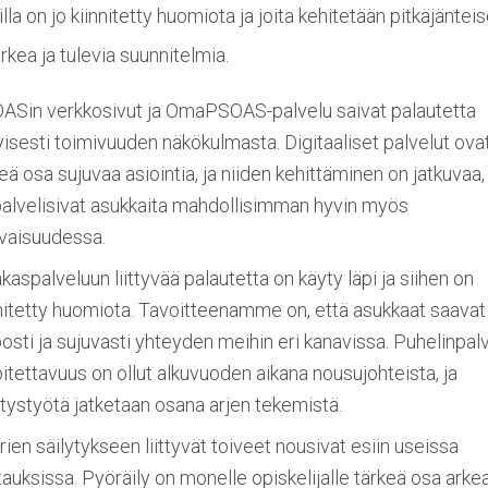
la on jo kiinnitetty huomiota ja joita kehitetään pitkäjänteis
rkea ja tulevia suunnitelmia.
ASin verkkosivut ja OmaPSOAS-palvelu saivat palautetta
yisesti toimivuuden näkökulmasta. Digitaaliset palvelut ova
eä osa sujuvaa asiointia, ja niiden kehittäminen on jatkuvaa, 
palvelisivat asukkaita mahdollisimman hyvin myös
evaisuudessa.
kaspalveluun liittyvää palautetta on käyty läpi ja siihen on
nnitetty huomiota. Tavoitteenamme on, että asukkaat saavat
osti ja sujuvasti yhteyden meihin eri kanavissa. Puhelinpal
itettavuus on ollut alkuvuoden aikana nousujohteista, ja
tystyötä jatketaan osana arjen tekemistä.
ien säilytykseen liittyvät toiveet nousivat esiin useissa
auksissa. Pyöräily on monelle opiskelijalle tärkeä osa arkea