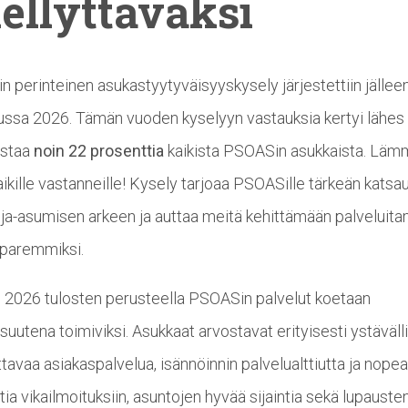
ellyttäväksi
 perinteinen asukastyytyväisyyskysely järjestettiin jällee
ussa 2026. Tämän vuoden kyselyyn vastauksia kertyi lähes
astaa
noin 22 prosenttia
kaikista PSOASin asukkaista. Läm
kaikille vastanneille! Kysely tarjoaa PSOASille tärkeän kats
ija-asumisen arkeen ja auttaa meitä kehittämään palvelui
 paremmiksi.
2026 tulosten perusteella PSOASin palvelut koetaan
suutena toimiviksi. Asukkaat arvostavat erityisesti ystävälli
ttavaa asiakaspalvelua, isännöinnin palvelualttiutta ja nope
tia vikailmoituksiin, asuntojen hyvää sijaintia sekä lupauste