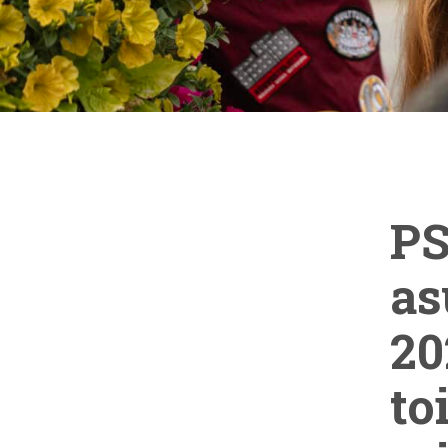
P
as
20
to