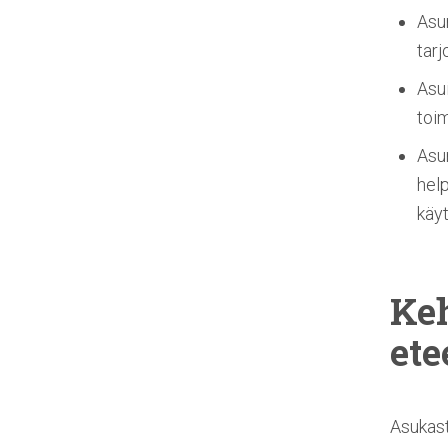
Asu
tarj
Asui
toim
Asu
hel
käyt
Keh
ete
Asukast