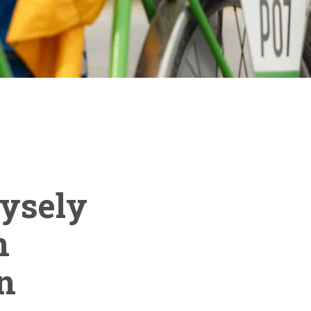
ysely
n
n