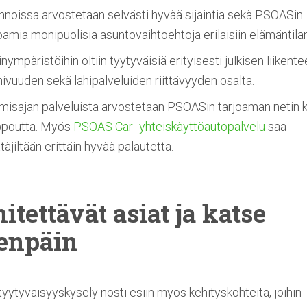
nnoissa arvostetaan selvästi hyvää sijaintia sekä PSOASin
oamia monipuolisia asuntovaihtoehtoja erilaisiin elämäntilan
nympäristöihin oltiin tyytyväisiä erityisesti julkisen liikent
ivuuden sekä lähipalveluiden riittävyyden osalta.
misajan palveluista arvostetaan PSOASin tarjoaman netin 
ppoutta. Myös
PSOAS Car -yhteiskäyttöautopalvelu
saa
täjiltään erittäin hyvää palautetta.
itettävät
asiat ja katse
enpäin
yytyväisyyskysely nosti esiin myös kehityskohteita, joihin