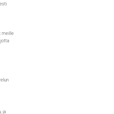
esti
t meille
jotta
velun
, ja