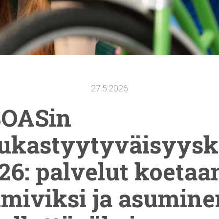
27.5.2026
SOASin
ukastyytyväisyysk
26: palvelut koetaa
imiviksi
ja asumine