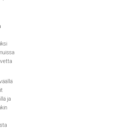
a
iksi
 muissa
rvetta
väällä
it
llä ja
nkin
ista