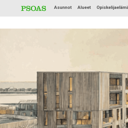
Asunnot
Alueet
Opiskelijaeläm