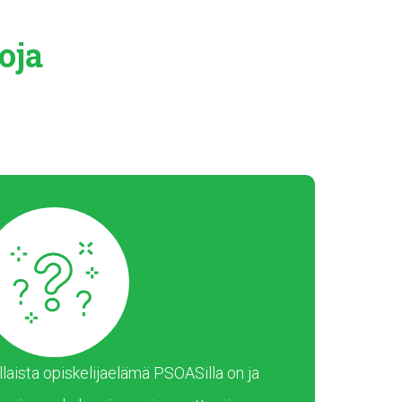
oja
laista opiskelijaelämä PSOASilla on ja