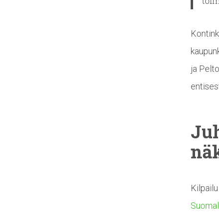
toim
Kontink
kaupunk
ja Pelt
entises
Ju
nä
Kilpail
Suomala