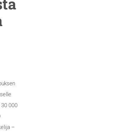
ta
a
mpuksen
selle
n 30 000
0
elija –