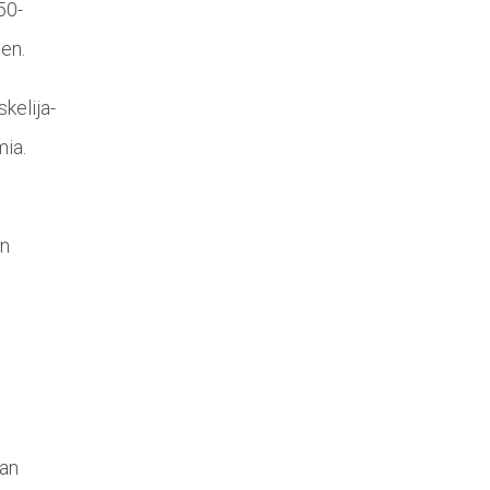
50-
en.
kelija-
mia.
en
aan