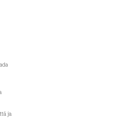
aada
a
tä ja