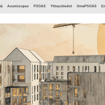
Testi
ää
Asumisopas
PSOAS
Yhteystiedot
OmaPSOAS
En