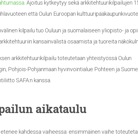
ahtumassa
. Ajoitus kytkeytyy sekä arkkitehtuurikilpailujen 1
uhlavuoteen että Oulun Euroopan kulttuuripääkaupunkivuote
välinen kilpailu tuo Ouluun ja suomalaiseen yliopisto- ja opis
rkkitehtuuriin kansainvälistä osaamista ja tuoreita näkökul
en arkkitehtuurikilpailu toteutetaan yhteistyössä Oulun
in, Pohjois-Pohjanmaan hyvinvointialue Pohteen ja Suom
tiliitto SAFA:n kanssa.
pailun aikataulu
u etenee kahdessa vaiheessa: ensimmäinen vaihe toteutet