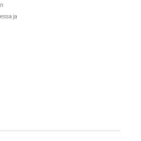
un
uessa ja