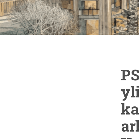
PS
yl
ka
ar