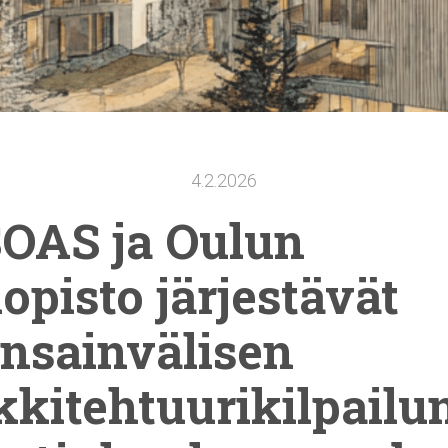
4.2.2026
OAS ja Oulun
iopisto
järjestävät
nsainvälisen
kkitehtuurikilpailu