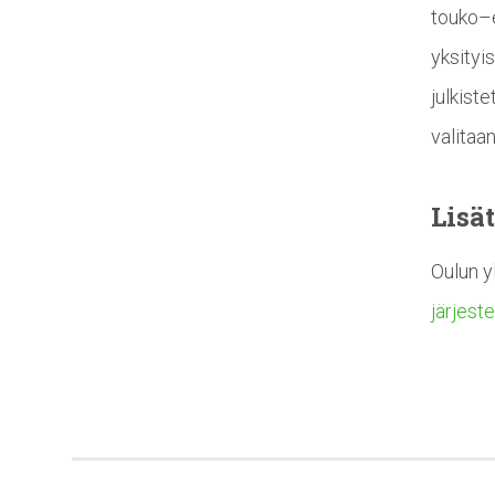
touko–e
yksityi
julkiste
valitaa
Lisät
Oulun yl
järjest