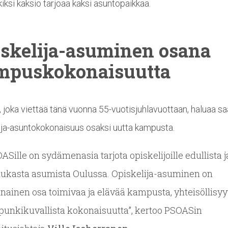
iksi kaksio tarjoaa kaksi asuntopaikkaa.
skelija-asuminen
osana
mpuskokonaisuutta
joka viettää tänä vuonna 55-vuotisjuhlavuottaan, haluaa s
ija-asuntokokonaisuus osaksi uutta kampusta.
ASille on sydämenasia tarjota opiskelijoille edullista j
dukasta asumista Oulussa. Opiskelija-asuminen on
nainen osa toimivaa ja elävää kampusta, yhteisöllisyyt
unkikuvallista kokonaisuutta”, kertoo PSOASin