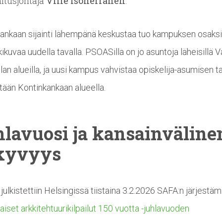
itusjohtaja
Ville Isoherranen
.
ankaan sijainti lähempänä keskustaa tuo kampuksen osaksi
ikuvaa uudella tavalla. PSOASilla on jo asuntoja läheisillä V
olan alueilla, ja uusi kampus vahvistaa opiskelija-asumisen t
tään Kontinkankaan alueella.
hlavuosi
ja
kansainväline
kyvyys
u julkistettiin Helsingissä tiistaina 3.2.2026 SAFA:n järjestä
iset arkkitehtuurikilpailut 150 vuotta -juhlavuoden