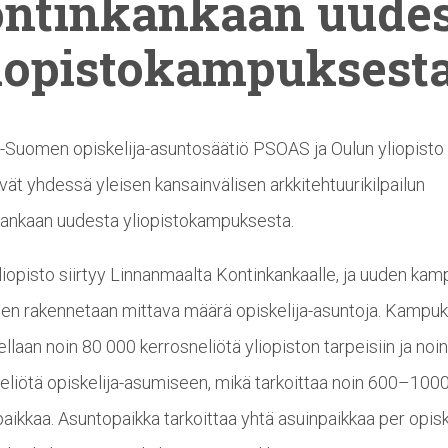
ntinkankaan
uudes
iopistokampuksest
-Suomen opiskelija-asuntosäätiö PSOAS ja Oulun yliopisto
ävät yhdessä yleisen kansainvälisen arkkitehtuurikilpailun
ankaan uudesta yliopistokampuksesta.
liopisto siirtyy Linnanmaalta Kontinkankaalle, ja uuden ka
en rakennetaan mittava määrä opiskelija-asuntoja. Kampuk
ellaan noin 80 000 kerrosneliötä yliopiston tarpeisiin ja noi
eliötä opiskelija-asumiseen, mikä tarkoittaa noin 600–100
aikkaa. Asuntopaikka tarkoittaa yhtä asuinpaikkaa per opisk