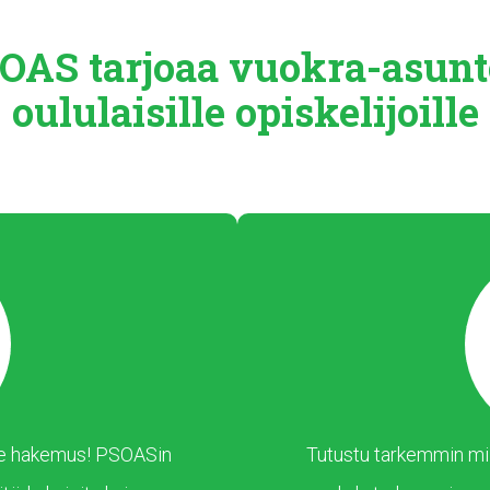
OAS tarjoaa
vuokra-asunt
oululaisille
opiskelijoille
 tee hakemus! PSOASin
Tutustu tarkemmin mil