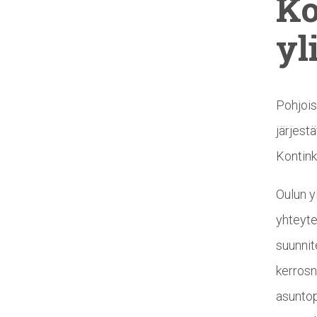
Ko
yl
Pohjois
järjest
Kontink
Oulun y
yhteyte
suunnit
kerrosn
asuntop