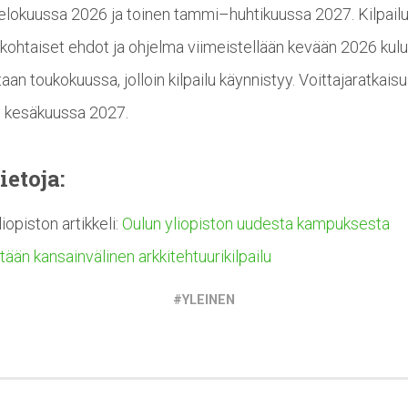
lokuussa 2026 ja toinen tammi–huhtikuussa 2027. Kilpail
skohtaiset ehdot ja ohjelma viimeistellään kevään 2026 kul
taan toukokuussa, jolloin kilpailu käynnistyy. Voittajaratkaisu
n kesäkuussa 2027.
ietoja:
iopiston artikkeli:
Oulun yliopiston uudesta kampuksesta
etään kansainvälinen arkkitehtuurikilpailu
YLEINEN