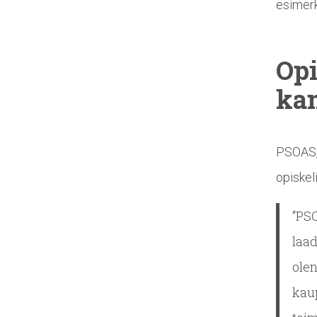
esimerk
Opi
ka
PSOAS, 
opiskel
“PSO
laa
olen
kaup