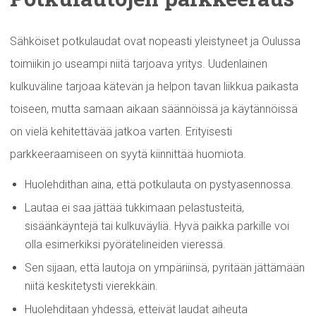
Sähköiset potkulaudat ovat nopeasti yleistyneet ja Oulussa
toimiikin jo useampi niitä tarjoava yritys. Uudenlainen
kulkuväline tarjoaa kätevän ja helpon tavan liikkua paikasta
toiseen, mutta samaan aikaan säännöissä ja käytännöissä
on vielä kehitettävää jatkoa varten. Erityisesti
parkkeeraamiseen on syytä kiinnittää huomiota.
Huolehdithan aina, että potkulauta on pystyasennossa.
Lautaa ei saa jättää tukkimaan pelastusteitä,
sisäänkäyntejä tai kulkuväyliä. Hyvä paikka parkille voi
olla esimerkiksi pyörätelineiden vieressä.
Sen sijaan, että lautoja on ympäriinsä, pyritään jättämään
niitä keskitetysti vierekkäin.
Huolehditaan yhdessä, etteivät laudat aiheuta