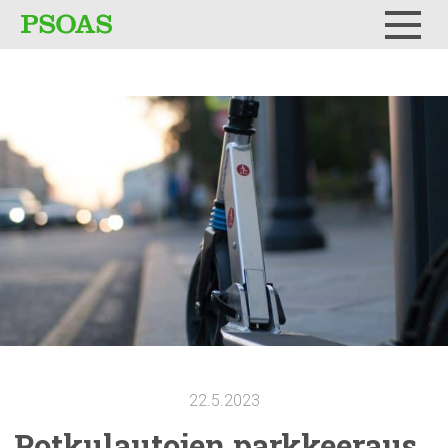
Testi
Menu
22.5.2023
Potkulautojen
parkkeeraus