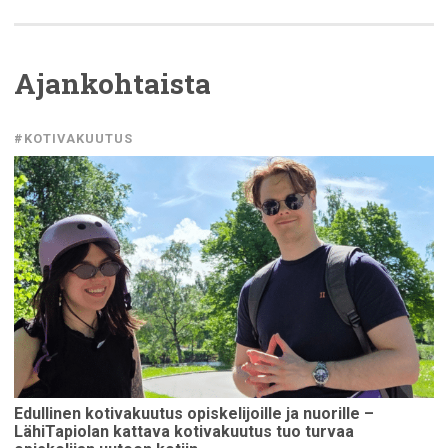
Ajankohtaista
#KOTIVAKUUTUS
Edullinen
kotivakuutus
opiskelijoille
ja nuorille –
LähiTapiolan
kattava
kotivakuutus
tuo turvaa