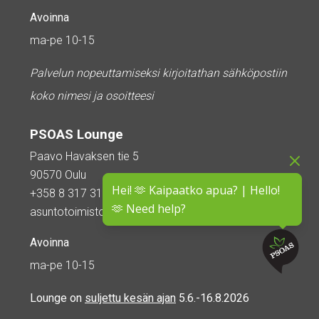
Avoinna
ma-pe 10-15
Palvelun nopeuttamiseksi kirjoitathan sähköpostiin
koko nimesi ja osoitteesi
PSOAS Lounge
Paavo Havaksen tie 5
90570 Oulu
Hei! 🫶 Kaipaatko apua? | Hello!
+358 8 317 3110
🫶 Need help?
asuntotoimisto@psoas.fi
Avoinna
ma-pe 10-15
Lounge on
suljettu kesän ajan
5.6.-16.8.2026