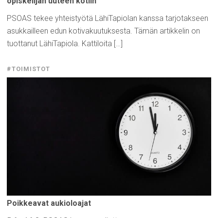
opiskelijan
uuteen kotiin
PSOAS tekee yhteistyötä LähiTapiolan kanssa tarjotakseen
asukkailleen edun kotivakuutuksesta. Tämän artikkelin on
tuottanut LähiTapiola. Kattiloita […]
#TOIMISTOT
Poikkeavat
aukioloajat