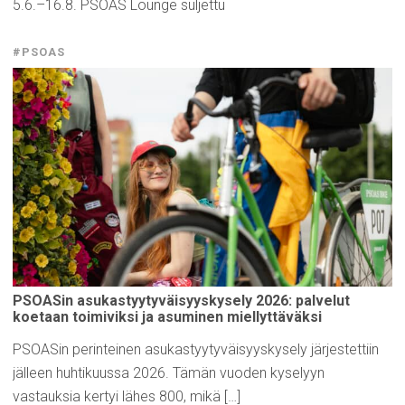
5.6.–16.8. PSOAS Lounge suljettu
#PSOAS
PSOASin
asukastyytyväisyyskysely
2026: palvelut
koetaan
toimiviksi
ja asuminen
miellyttäväksi
PSOASin perinteinen asukastyytyväisyyskysely järjestettiin
jälleen huhtikuussa 2026. Tämän vuoden kyselyyn
vastauksia kertyi lähes 800, mikä […]