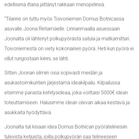
edellisenä iltana jättänyt rakkaan menopelinsä.
”Tilanne on tuttu myös Toivoniemen Domus Botnicassa
asuvalle Joona Rintamäelle. Linnanmaalla asuessaan
Joonalta oli lähtenyt polkupyörästä satula ja matkamittari.
Toivoniemestä on viety kokonainen pyörä. Heti kun pyörä ei
ollut rungostaan kiinni, se lähti.
Sitten Joonan silmiin osui sopivasti meidän ja
asukastoimikuntien järjestämä ideakilpailu. Kilpailussa
etsimme parasta kehitysideaa, joka voittaisi 5000€ idean
toteuttamiseen. Halusimme idean olevan aikaa kestävä ja
asukkaita hyödyttävä.
Joonalta tuli kisaan idea Domus Botnican pyörätelineisiin
tulevista ketjuista, joilla polkupyörän saa telineeseen