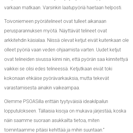
varkaan matkaan. Varsinkin laatupyöriä haetaan helposti.
Toivoniemeen pyörätelineet ovat tulleet aikanaan
perusparannuksen myötä. Näyttävät telineet ovat
arkkitehdin käsialaa. Niissä olevat ketjut eivät kuitenkaan ole
olleet pyöriä vaan veden ohjaamista varten. Uudet ketjut
ovat telineiden sivussa kiinni niin, että pyörän saa kiinnitettyä
vaikkei se olisi edes telineessä. Ketjutkaan eivät toki
kokonaan ehkäise pyörävarkauksia, mutta tekevät
varastamisesta ainakin vaikeampaa.
Olemme PSOASilla erittäin tyytyväisiä ideakilpailun
lopputulokseen. Tällaisia kisoja on mukava järjestää, koska
näin saamme suoraan asukkailta tietoa, miten
toimintaamme pitäisi kehittää ja mihin suuntaan.”