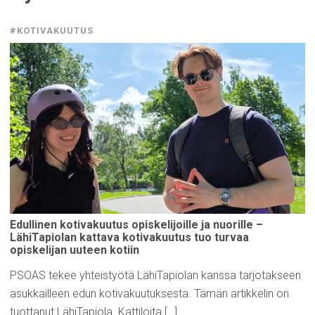
#KOTIVAKUUTUS
Edullinen
kotivakuutus
opiskelijoille
ja nuorille –
LähiTapiolan
kattava
kotivakuutus
tuo turvaa
opiskelijan
uuteen kotiin
PSOAS tekee yhteistyötä LähiTapiolan kanssa tarjotakseen
asukkailleen edun kotivakuutuksesta. Tämän artikkelin on
tuottanut LähiTapiola. Kattiloita […]