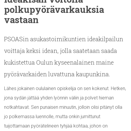
polkupyörävarkauksia
vastaan
PSOASin asukastoimikuntien ideakilpailun
voittaja keksi idean, jolla saatetaan saada
kukistettua Oulun kyseenalainen maine
pyörävarkaiden luvattuna kaupunkina.
Lähes jokainen oululainen opiskelija on sen kokenut. Hetken,
jona sydän jättää yhden lyönnin väliin ja polvet hieman
notkahtavat. Sen punaisen minuutin, jolloin olisi pitänyt olla
jo polkemassa luennolle, mutta onkin jumittunut
tuijottamaan pyörätelineen tyhjää kohtaa, johon on