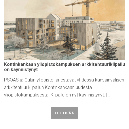
Kontinkankaan
yliopistokampuksen
arkkitehtuurikilpailu
on
käynnistynyt
PSOAS ja Oulun yliopisto järjestävät yhdessä kansainvälisen
arkkitehtuurikilpailun Kontinkankaan uudesta
yliopistokampuksesta. Kilpailu on nyt käynnistynyt. […]
LUE LISÄÄ