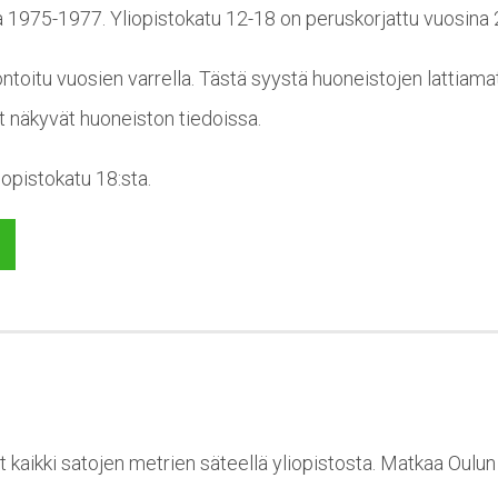
a 1975-1977. Yliopistokatu 12-18 on peruskorjattu vuosina
toitu vuosien varrella. Tästä syystä huoneistojen lattiama
t näkyvät huoneiston tiedoissa.
iopistokatu 18:sta.
t kaikki satojen metrien säteellä yliopistosta. Matkaa Oulu