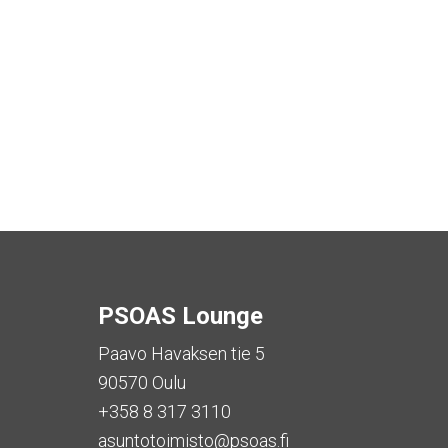
PSOAS Lounge
Paavo Havaksen tie 5
90570 Oulu
+358 8 317 3110
asuntotoimisto@psoas.fi