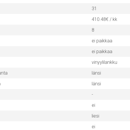
31
410.48€ / kk
8
ei paikkaa
ei paikkaa
vinyylilankku
unta
länsi
a
länsi
-
ei
liesi
ei