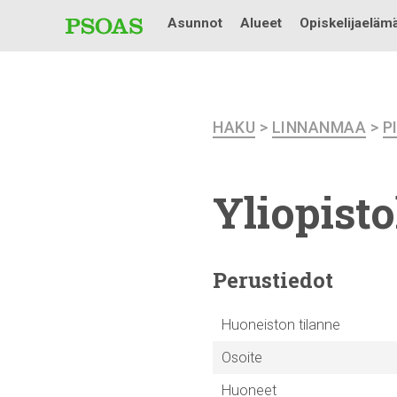
Asunnot
Alueet
Opiskelijaeläm
HAKU
>
LINNANMAA
>
P
Yliopist
Perustiedot
Huoneiston tilanne
Osoite
Huoneet