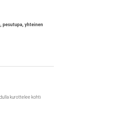
e
,
pesutupa
,
yhteinen
dulla kurottelee kohti