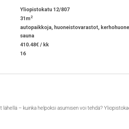
Yliopistokatu 12/807
2
31m
autopaikkoja
,
huoneistovarastot
,
kerhohuon
sauna
410.48€ / kk
16
ut lähellä – kuinka helpoksi asumisen voi tehdä? Yliopistoka