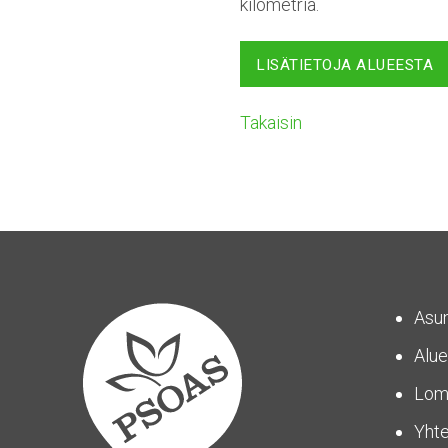
kilometriä.
LISÄTIETOJA ALUEESTA
Takaisin
Asu
Alue
Lom
Yhte