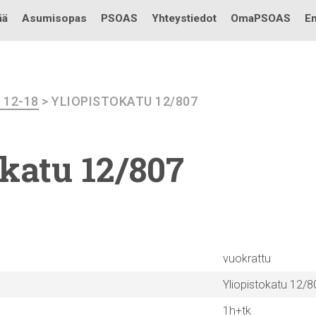
Testi
ää
Asumisopas
PSOAS
Yhteystiedot
OmaPSOAS
En
I 12-18
> YLIOPISTOKATU 12/807
okatu
12/807
vuokrattu
Yliopistokatu 12/8
1h+tk