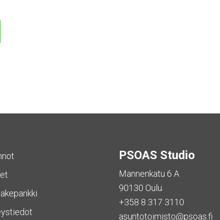
PSOAS Studio
nnot
Mannenkatu 6 A
et
90130 Oulu
akepankki
+358 8 317 3110
ystiedot
asuntotoimisto@psoas.fi