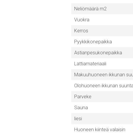
Neliömäärä m2
Vuokra
Kerros
Pyykkikonepaikka
Astianpesukonepaikka
Lattiamateriaali
Makuuhuoneen ikkunan su
Olohuoneen ikkunan suunt
Parveke
Sauna
liesi
Huoneen kiinteä valaisin