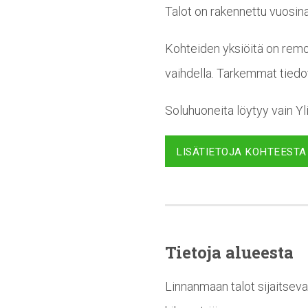
Talot on rakennettu vuosin
Kohteiden yksiöitä on remon
vaihdella. Tarkemmat tiedo
Soluhuoneita löytyy vain Yl
LISÄTIETOJA KOHTEESTA
Tietoja alueesta
Linnanmaan talot sijaitseva