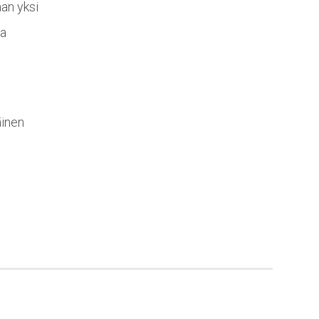
an yksi
ja
äinen