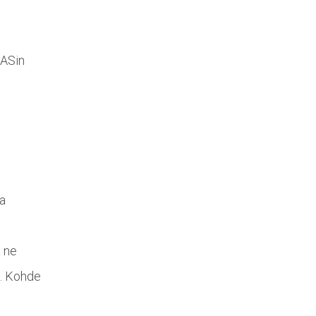
OASin
aa
ä ne
n. Kohde