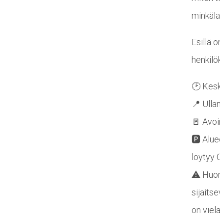
minkälai
Esillä 
henkilö
🕑 Kesk
📍 Ulla
🚪 Avoi
🅿️ Alue
löytyy 
⚠️ Huomi
sijaits
on viel