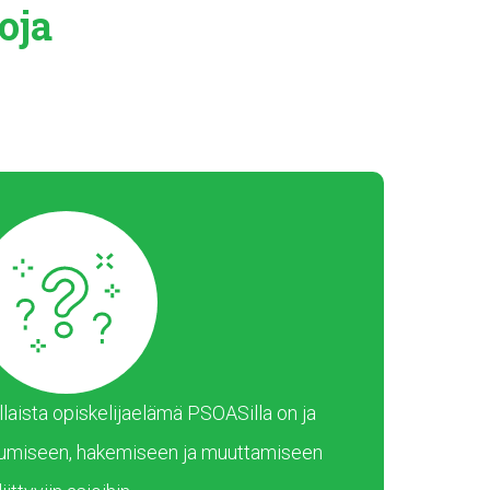
oja
laista opiskelijaelämä PSOASilla on ja
umiseen, hakemiseen ja muuttamiseen