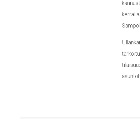
kannust
kerrall
Sampol
Ullanka
tarkoit
tilaisu
asuntoh