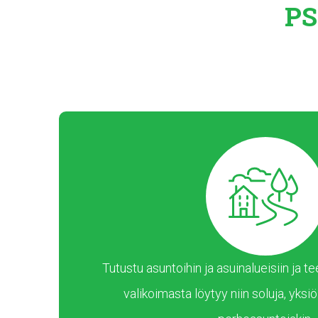
PS
Tutustu asuntoihin ja asuinalueisiin ja
valikoimasta löytyy niin soluja, yksiöi