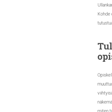
Ullanka
Kohde o
tutustu
Tu
opi
Opiskel
muuttuu
viihtyi
näkemää
miten ti