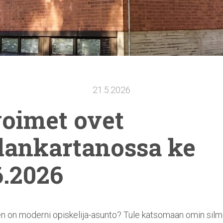
21.5.2026
oimet ovet
lankartanossa
ke
6.2026
en on moderni opiskelija-asunto? Tule katsomaan omin silmi