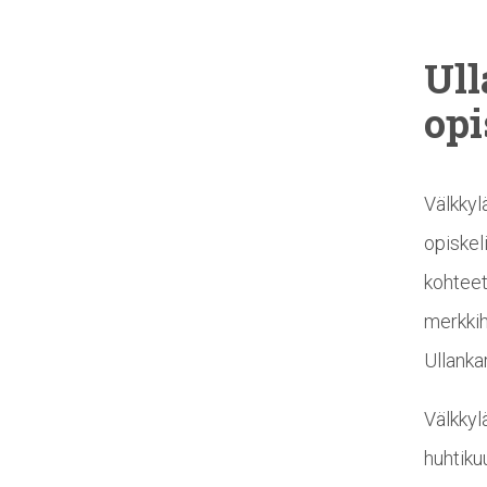
Ul
opi
Välkkyl
opiskel
kohteet
merkkih
Ullanka
Välkkyl
huhtiku