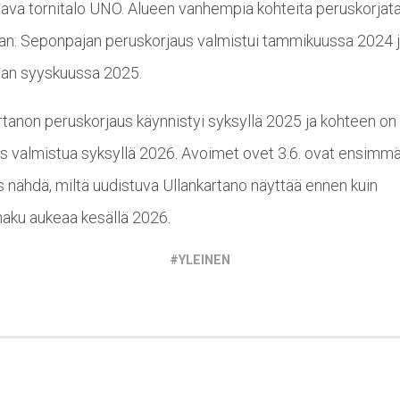
ava tornitalo UNO. Alueen vanhempia kohteita peruskorjata
aan: Seponpajan peruskorjaus valmistui tammikuussa 2024 
an syyskuussa 2025.
rtanon peruskorjaus käynnistyi syksyllä 2025 ja kohteen on
us valmistua syksyllä 2026. Avoimet ovet 3.6. ovat ensimm
us nähdä, miltä uudistuva Ullankartano näyttää ennen kuin
aku aukeaa kesällä 2026.
YLEINEN