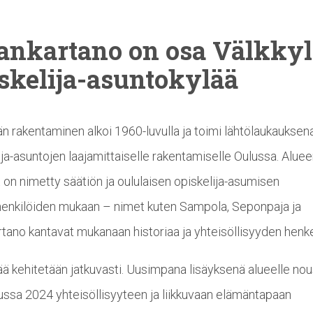
lankartano
on osa Välkky
skelija-asuntokylää
än rakentaminen alkoi 1960-luvulla ja toimi lähtölaukauksen
ija-asuntojen laajamittaiselle rakentamiselle Oulussa. Alue
 on nimetty säätiön ja oululaisen opiskelija-asumisen
enkilöiden mukaan – nimet kuten Sampola, Seponpaja ja
rtano kantavat mukanaan historiaa ja yhteisöllisyyden henk
ää kehitetään jatkuvasti. Uusimpana lisäyksenä alueelle nou
ussa 2024 yhteisöllisyyteen ja liikkuvaan elämäntapaan