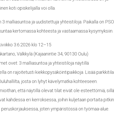
nen koti opiskelijalla voi olla.
on 3 malliasuntoa ja uudistettuja yhteistiloja. Paikalla on PS
kuntaa kertomassa kohteesta ja vastaamassa kysymyksiin.
iviikko 3.6.2026 klo 12–15
nkartano, Välkkylä (Kajaanintie 34, 90130 Oulu)
met ovet: 3 malliasuntoa ja yhteistiloja näytillä
ella on rajoitetusti kiekkopysäköintipaikkoja. Lisää parkkitil
Ouluhallilta, josta on lyhyt kävelymatka kohteeseen.
oithan, että näytillä olevat tilat eivät ole esteettömiä, sill
evat kahdessa eri kerroksessa, joihin kuljetaan portaita pitki
ä peruskorjauksessa, joten ympäristössä on työmaa-alue.