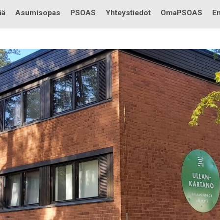
Testi
ää
Asumisopas
PSOAS
Yhteystiedot
OmaPSOAS
En