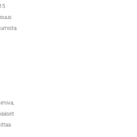
15.
isuus
tumista.
imiva,
 pääset
ttaa: