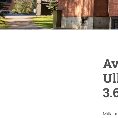
Av
Ul
3.
Millain