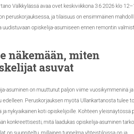
rtano Välkkylässä avaa ovet keskiviikkona 3.6.2026 klo 12–
n peruskorjauksessa, ja tilaisuus on ensimmäinen mahdoll
a uudistuvaan opiskelija-asumiseen ennen remontin valmis
le näkemään, miten
skelijat
asuvat
ija-asuminen on muuttunut paljon viime vuosikymmeninä ja
 edelleen. Peruskorjauksen myötä Ullankartanosta tulee to
sä ja nykyaikainen koti opiskelijoille. Kohteen yleisnäytössä
n konkreettisesti, mitä laadukas opiskelija-asuminen tarkoi
lat on suunniteltu, millainen tunnelma yhteistiloissa on ja