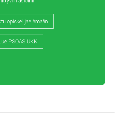
liittyviin asioihin.
stu opiskelijaelämään
Lue PSOAS UKK