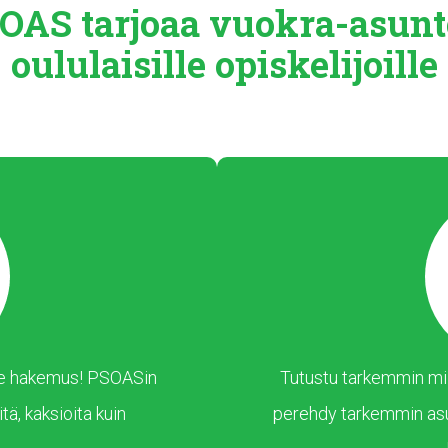
OAS tarjoaa
vuokra-asunt
oululaisille
opiskelijoille
 tee hakemus! PSOASin
Tutustu tarkemmin mil
tä, kaksioita kuin
perehdy tarkemmin as