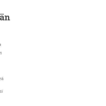
län
a
en
eä.
si