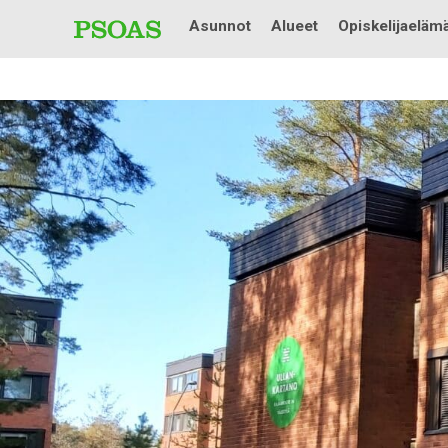
Asunnot
Alueet
Opiskelijaeläm