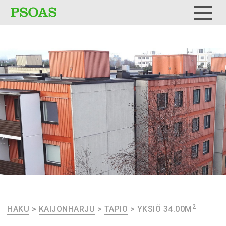
Testi
Menu
2
HAKU
>
KAIJONHARJU
>
TAPIO
>
YKSIÖ 34.00M