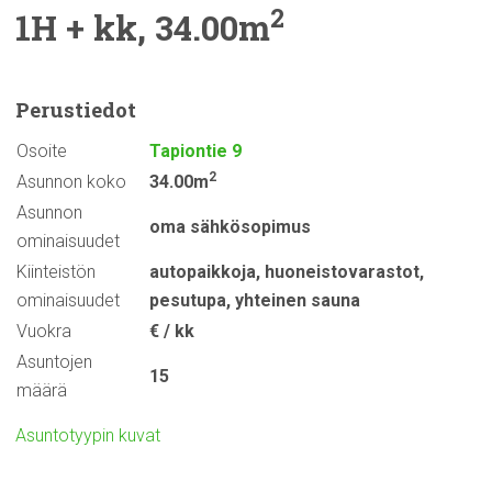
2
1H + kk, 34.00m
Perustiedot
Osoite
Tapiontie 9
2
Asunnon koko
34.00m
Asunnon
oma sähkösopimus
ominaisuudet
Kiinteistön
autopaikkoja
,
huoneistovarastot
,
ominaisuudet
pesutupa
,
yhteinen sauna
Vuokra
€ / kk
Asuntojen
15
määrä
Asuntotyypin kuvat