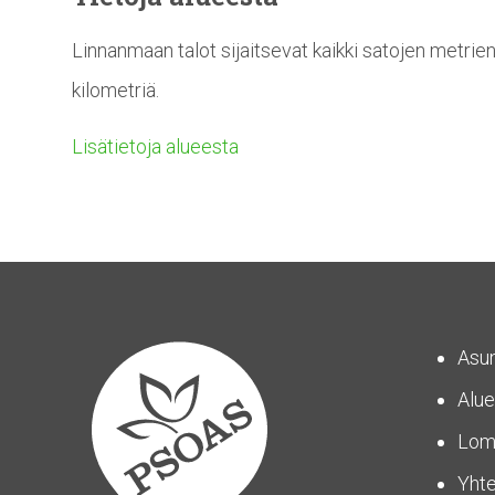
Linnanmaan talot sijaitsevat kaikki satojen metrie
kilometriä.
Lisätietoja alueesta
Asu
Alue
Lom
Yhte