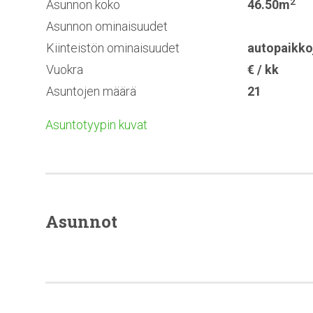
2
Asunnon koko
46.50m
Asunnon ominaisuudet
Kiinteistön ominaisuudet
autopaikko
Vuokra
€ / kk
Asuntojen määrä
21
Asuntotyypin kuvat
Asunnot