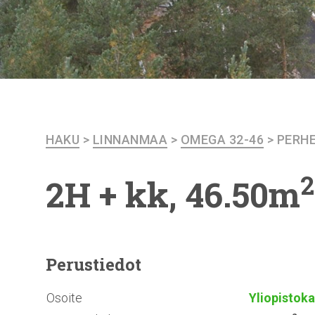
HAKU
>
LINNANMAA
>
OMEGA 32-46
>
PERH
2
2H + kk, 46.50m
Perustiedot
Osoite
Yliopistoka