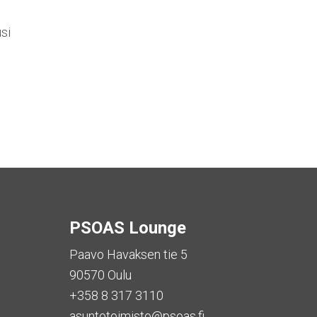
si
PSOAS Lounge
Paavo Havaksen tie 5
90570 Oulu
+358 8 317 3110
asuntotoimisto@psoas.fi