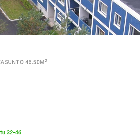
2
EASUNTO 46.50M
tu 32-46