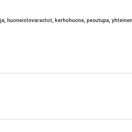
ja
,
huoneistovarastot
,
kerhohuone
,
pesutupa
,
yhteine