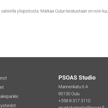
n säteellä yliopistosta. Matkaa Oulun keskustaan on noin kuu
PSOAS Studio
nnot
Mannenkatu 6 A
et
90130 Oulu
akepankki
+358 8 317 3110
ystiedot
asuntotoimisto@psoas.fi