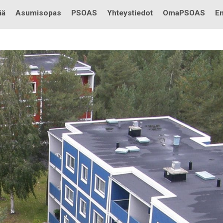
Testi
ää
Asumisopas
PSOAS
Yhteystiedot
OmaPSOAS
En