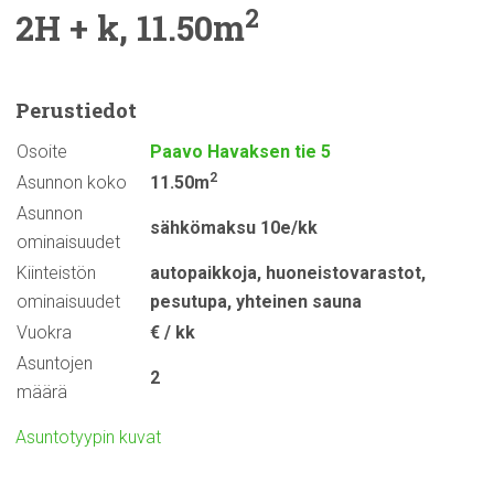
2
2H + k, 11.50m
Perustiedot
Osoite
Paavo Havaksen tie 5
2
Asunnon koko
11.50m
Asunnon
sähkömaksu 10e/kk
ominaisuudet
Kiinteistön
autopaikkoja
,
huoneistovarastot
,
ominaisuudet
pesutupa
,
yhteinen sauna
Vuokra
€ / kk
Asuntojen
2
määrä
Asuntotyypin kuvat