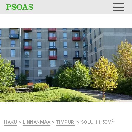
Testi
Menu
2
HAKU
>
LINNANMAA
>
TIMPURI
>
SOLU 11.50M