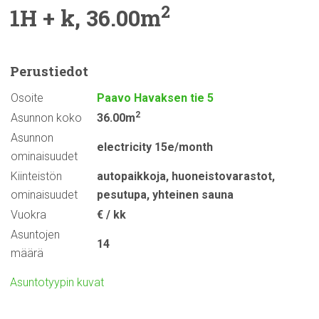
2
1H + k, 36.00m
Perustiedot
Osoite
Paavo Havaksen tie 5
2
Asunnon koko
36.00m
Asunnon
electricity 15e/month
ominaisuudet
Kiinteistön
autopaikkoja
,
huoneistovarastot
,
ominaisuudet
pesutupa
,
yhteinen sauna
Vuokra
€ / kk
Asuntojen
14
määrä
Asuntotyypin kuvat