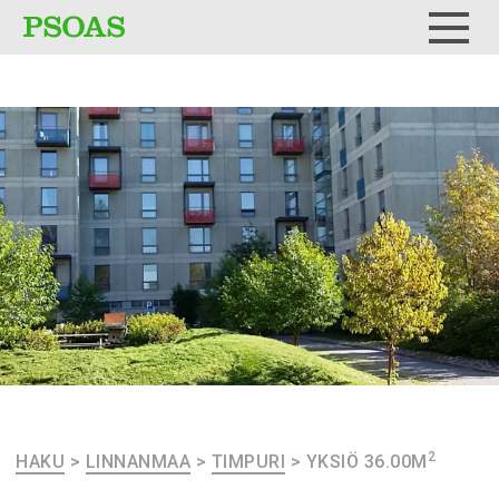
Testi
Menu
2
HAKU
>
LINNANMAA
>
TIMPURI
>
YKSIÖ 36.00M