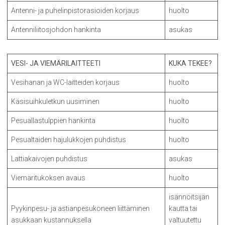
Antenni- ja puhelinpistorasioiden korjaus
huolto
Antenniliitosjohdon hankinta
asukas
VESI- JA VIEMÄRILAITTEETI
KUKA TEKEE?
Vesihanan ja WC-laitteiden korjaus
huolto
Käsisuihkuletkun uusiminen
huolto
Pesuallastulppien hankinta
huolto
Pesualtaiden hajulukkojen puhdistus
huolto
Lattiakaivojen puhdistus
asukas
Viemäritukoksen avaus
huolto
isännöitsijän
Pyykinpesu- ja astianpesukoneen liittäminen
kautta tai
asukkaan kustannuksella
valtuutettu