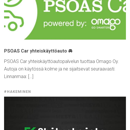
PSOAS Car
yhteiskäyttöauto
🚘
PSOAS Car yhteiskäyttöautopalvelun tuottaa Omago Oy.
Autoja on käytössä kolme ja ne sijaitsevat seuraavasti:
Linnanmaa: […]
#HAKEMINEN