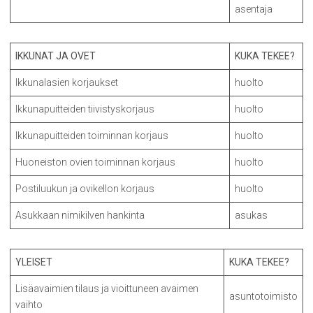
asentaja
IKKUNAT JA OVET
KUKA TEKEE?
Ikkunalasien korjaukset
huolto
Ikkunapuitteiden tiivistyskorjaus
huolto
Ikkunapuitteiden toiminnan korjaus
huolto
Huoneiston ovien toiminnan korjaus
huolto
Postiluukun ja ovikellon korjaus
huolto
Asukkaan nimikilven hankinta
asukas
YLEISET
KUKA TEKEE?
Lisäavaimien tilaus ja vioittuneen avaimen
asuntotoimisto
vaihto