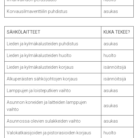
Korvausilmaventtiilin puhdistus
asukas
SÄHKÖLAITTEET
KUKA TEKEE?
Lieden ja kylmäkalusteiden puhdistus
asukas
Lieden ja kylmäkalusteiden huolto
huolto
Lieden ja kylmäkalusteiden korjaus
isännöitsijä
Alkuperäisten sähköjohtojen korjaus
isännöitsijä
Lamppujen ja loisteputkien vaihto
asukas
Asunnon koneiden ja laitteiden lamppujen
asukas
vaihto
Asunnossa olevien sulakkeiden vaihto
asukas
Valokatkaisijoiden ja pistorasioiden korjaus
huolto