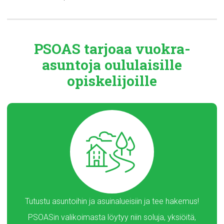
PSOAS tarjoaa
vuokra-
asuntoja
oululaisille
opiskelijoille
Tutustu asuntoihin ja asuinalueisiin ja tee hakemus!
PSOASin valikoimasta löytyy niin soluja, yksiöitä,