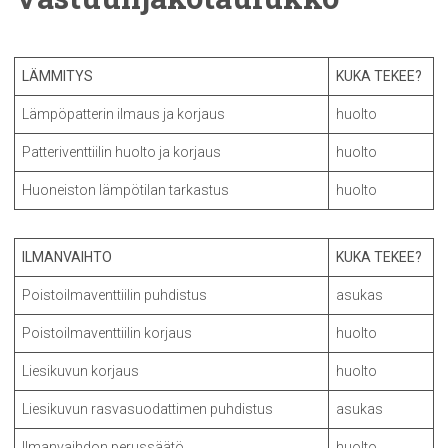
LÄMMITYS
KUKA TEKEE?
Lämpöpatterin ilmaus ja korjaus
huolto
Patteriventtiilin huolto ja korjaus
huolto
Huoneiston lämpötilan tarkastus
huolto
ILMANVAIHTO
KUKA TEKEE?
Poistoilmaventtiilin puhdistus
asukas
Poistoilmaventtiilin korjaus
huolto
Liesikuvun korjaus
huolto
Liesikuvun rasvasuodattimen puhdistus
asukas
Ilmanvaihdon perussäätö
huolto