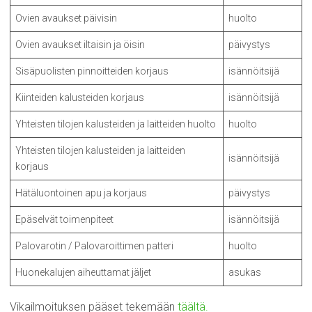
Ovien avaukset päivisin
huolto
Ovien avaukset iltaisin ja öisin
päivystys
Sisäpuolisten pinnoitteiden korjaus
isännöitsijä
Kiinteiden kalusteiden korjaus
isännöitsijä
Yhteisten tilojen kalusteiden ja laitteiden huolto
huolto
Yhteisten tilojen kalusteiden ja laitteiden
isännöitsijä
korjaus
Hätäluontoinen apu ja korjaus
päivystys
Epäselvät toimenpiteet
isännöitsijä
Palovarotin / Palovaroittimen patteri
huolto
Huonekalujen aiheuttamat jäljet
asukas
Vikailmoituksen pääset tekemään
täältä.