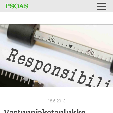
Testi
Menu
18.6.2013
Vastuunjakotaulukko