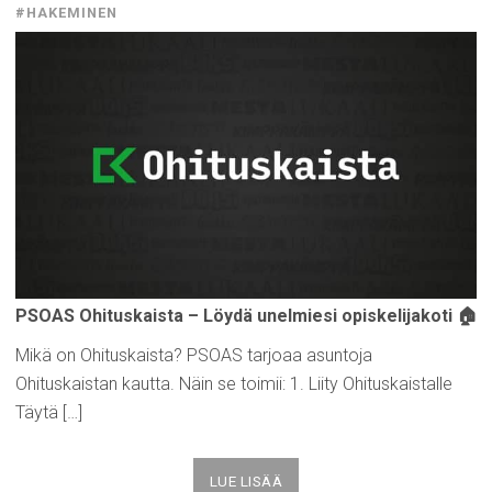
#HAKEMINEN
PSOAS
Ohituskaista
– Löydä unelmiesi
opiskelijakoti
🏠
Mikä on Ohituskaista? PSOAS tarjoaa asuntoja
Ohituskaistan kautta. Näin se toimii: 1. Liity Ohituskaistalle
Täytä […]
LUE LISÄÄ