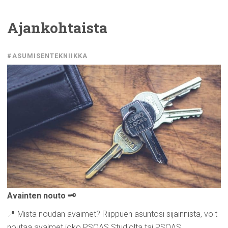
Ajankohtaista
#ASUMISENTEKNIIKKA
Avainten nouto 🗝️
📍 Mistä noudan avaimet? Riippuen asuntosi sijainnista, voit
noutaa avaimet joko PSOAS Studiolta tai PSOAS